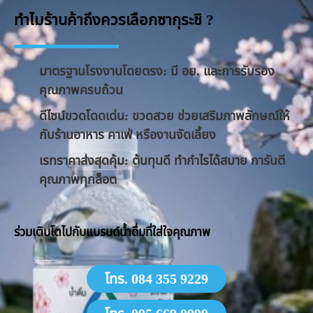
ทำไมร้านค้าถึงควรเลือกซากุระชิ ?
มาตรฐานโรงงานโดยตรง: มี อย. และการรับรอง
คุณภาพครบถ้วน
ดีไซน์ขวดโดดเด่น: ขวดสวย ช่วยเสริมภาพลักษณ์ให้
กับร้านอาหาร คาเฟ่ หรืองานจัดเลี้ยง
​เรทราคาส่งสุดคุ้ม: ต้นทุนดี ทำกำไรได้สบาย การันตี
คุณภาพทุกล็อต
​ร่วมเติบโตไปกับแบรนด์น้ำดื่มที่ใส่ใจคุณภาพ
โทร. 084 355 9229