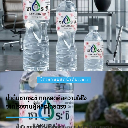
โรงงานผลิตน้ำดื่ม.com
น้ำดื่มซากุระชิ ทุกหยดคือความใส่ใจ
จากโรงงานผู้ผลิตโดยตรง
น้ำดื่มซากุระชิ (Sakurashi) สะอาด ใส สดชื่น มาตรฐาน