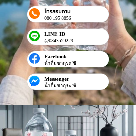
โทรสอบถาม
080 195 8856
LINE ID
@0843559229
Facebook
น้ำดื่มซากุระ’ชิ
Messenger
น้ำดื่มซากุระ’ชิ