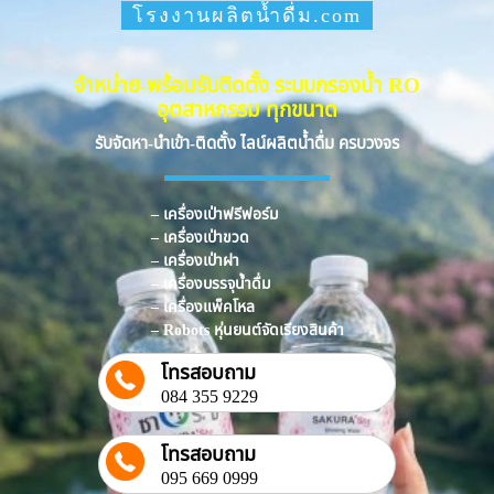
โรงงานผลิตน้ำดื่ม.com
จำหน่าย-พร้อมรับติดตั้ง ระบบกรองน้ำ RO
อุตสาหกรรม ทุกขนาด
รับจัดหา-นำเข้า-ติดตั้ง ไลน์ผลิตน้ำดื่ม ครบวงจร
– เครื่องเป่าฟรีฟอร์ม
– เครื่องเป่าขวด
– เครื่องเป่าฝา
– เครื่องบรรจุน้ำดื่ม
– เครื่องแพ็คโหล
– Robots หุ่นยนต์จัดเรียงสินค้า
โทรสอบถาม
084 355 9229
โทรสอบถาม
095 669 0999