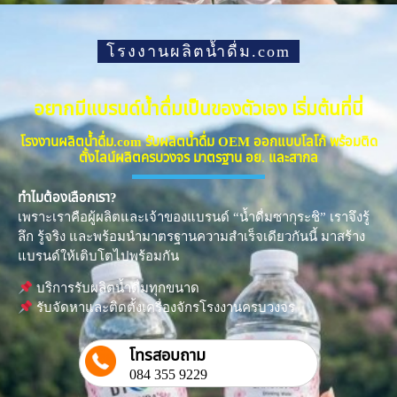
โรงงานผลิตน้ำดื่ม.com
อยากมีแบรนด์น้ำดื่มเป็นของตัวเอง เริ่มต้นที่นี่
โรงงานผลิตน้ำดื่ม.com รับผลิตน้ำดื่ม OEM ออกแบบโลโก้ พร้อมติด
ตั้งไลน์ผลิตครบวงจร มาตรฐาน อย. และสากล
ทำไมต้องเลือกเรา?
เพราะเราคือผู้ผลิตและเจ้าของแบรนด์ “น้ำดื่มซากุระชิ” เราจึงรู้
ลึก รู้จริง และพร้อมนำมาตรฐานความสำเร็จเดียวกันนี้ มาสร้าง
แบรนด์ให้เติบโตไปพร้อมกัน
บริการรับผลิตน้ำดื่มทุกขนาด
รับจัดหาและติดตั้งเครื่องจักรโรงงานครบวงจร
โทรสอบถาม
084 355 9229