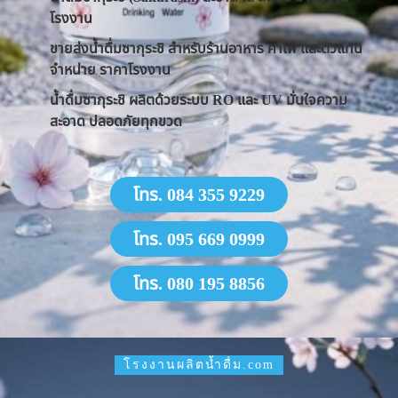
โรงงาน
ขายส่งน้ำดื่มซากุระชิ สำหรับร้านอาหาร คาเฟ่ และตัวแทน
จำหน่าย ราคาโรงงาน
น้ำดื่มซากุระชิ ผลิตด้วยระบบ RO และ UV มั่นใจความ
สะอาด ปลอดภัยทุกขวด
โทร. 084 355 9229
โทร. 095 669 0999
โทร. 080 195 8856
โรงงานผลิตน้ำดื่ม.com