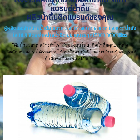
แบรนด์น้ำดื่ม
ผลิตน้ำดื่มติดแบรนด์ของคุณ
ผู้ผลิตและจำหน่ายน้ำดื่ม ขนาด 350 cc 500 cc 600 cc 1500 cc น้ำถัง
ใส 18.9 ลิตร จำหน่ายน้ำจืด ขนาดบรรทุก15000-30000ลิตร
"ดื่มน้ำสะอาด สร้างกำไร" ร่วมลงทุนในธุรกิจน้ำดื่มคุณภาพสูง
ผลิตภัณฑ์ของเราได้รับความไว้วางใจจากผู้บริโภค มาร่วมสร้างแบรนด์
น้ำดื่มที่แข็งแกร่งไปด้วยกัน