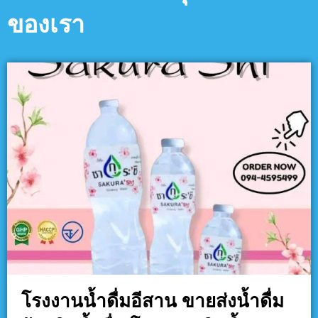
ของเรา
โรงงานน้ำดื่มอีสาน ขายส่งน้ำดื่ม