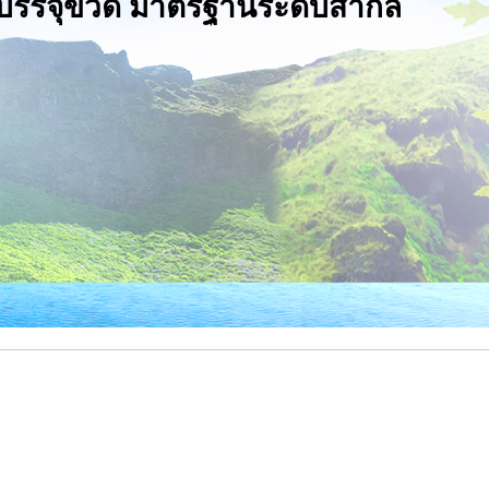
มบรรจุขวด มาตรฐานระดับสากล