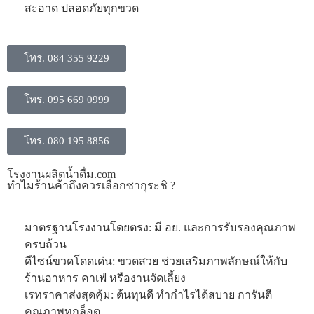
สะอาด ปลอดภัยทุกขวด
โทร. 084 355 9229
โทร. 095 669 0999
โทร. 080 195 8856
โรงงานผลิตน้ำดื่ม.com
ทำไมร้านค้าถึงควรเลือกซากุระชิ ?
มาตรฐานโรงงานโดยตรง: มี อย. และการรับรองคุณภาพ
ครบถ้วน
ดีไซน์ขวดโดดเด่น: ขวดสวย ช่วยเสริมภาพลักษณ์ให้กับ
ร้านอาหาร คาเฟ่ หรืองานจัดเลี้ยง
​เรทราคาส่งสุดคุ้ม: ต้นทุนดี ทำกำไรได้สบาย การันตี
คุณภาพทุกล็อต