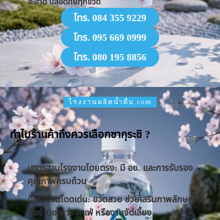
สะอาด ปลอดภัยทุกขวด
โทร. 084 355 9229
โทร. 095 669 0999
โทร. 080 195 8856
โรงงานผลิตน้ำดื่ม.com
ทำไมร้านค้าถึงควรเลือกซากุระชิ ?
มาตรฐานโรงงานโดยตรง: มี อย. และการรับรอง
คุณภาพครบถ้วน
ดีไซน์ขวดโดดเด่น: ขวดสวย ช่วยเสริมภาพลักษณ์ให้
กับร้านอาหาร คาเฟ่ หรืองานจัดเลี้ยง