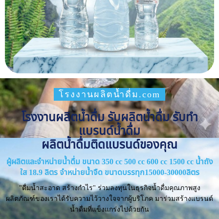
โรงงานผลิตน้ำดื่ม.com
โรงงานผลิตน้ำดื่ม รับผลิตน้ำดื่ม รับทำ
แบรนด์น้ำดื่ม
ผลิตน้ำดื่มติดแบรนด์ของคุณ
ผู้ผลิตและจำหน่ายน้ำดื่ม ขนาด 350 cc 500 cc 600 cc 1500 cc น้ำถัง
ใส 18.9 ลิตร จำหน่ายน้ำจืด ขนาดบรรทุก15000-30000ลิตร
"ดื่มน้ำสะอาด สร้างกำไร" ร่วมลงทุนในธุรกิจน้ำดื่มคุณภาพสูง
ผลิตภัณฑ์ของเราได้รับความไว้วางใจจากผู้บริโภค มาร่วมสร้างแบรนด์
น้ำดื่มที่แข็งแกร่งไปด้วยกัน