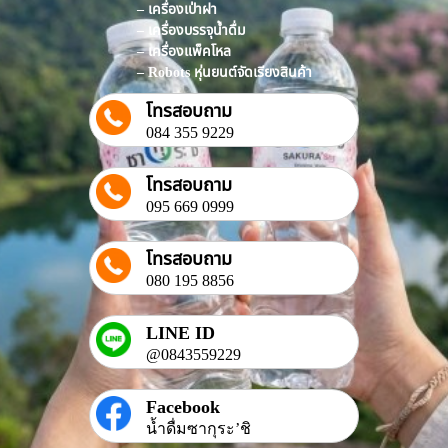
– เครื่องเป่าฝา
– เครื่องบรรจุน้ำดื่ม
– เครื่องแพ็คโหล
– Robots หุ่นยนต์จัดเรียงสินค้า
โทรสอบถาม
084 355 9229
โทรสอบถาม
095 669 0999
โทรสอบถาม
080 195 8856
LINE ID
@0843559229
Facebook
น้ำดื่มซากุระ’ชิ