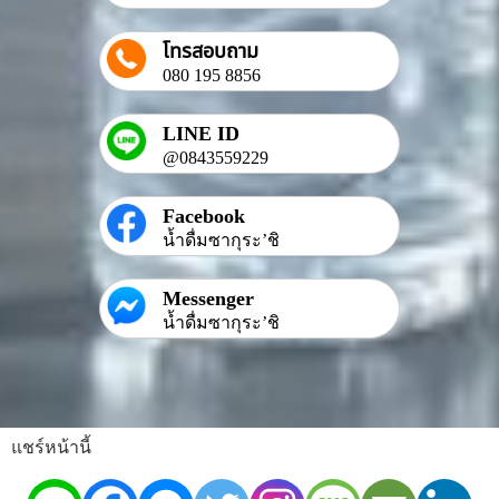
โทรสอบถาม
080 195 8856
LINE ID
@0843559229
Facebook
น้ำดื่มซากุระ’ชิ
Messenger
น้ำดื่มซากุระ’ชิ
แชร์หน้านี้