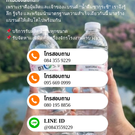
ทำไมต้องเลือกเรา?
เพราะเราคือผู้ผลิตและเจ้าของแบรนด์ “น้ำดื่มซากุระชิ” เราจึงรู้
ลึก รู้จริง และพร้อมนำมาตรฐานความสำเร็จเดียวกันนี้ มาสร้าง
แบรนด์ให้เติบโตไปพร้อมกัน
บริการรับผลิตน้ำดื่มทุกขนาด
รับจัดหาและติดตั้งเครื่องจักรโรงงานครบวงจร
โทรสอบถาม
084 355 9229
โทรสอบถาม
095 669 0999
โทรสอบถาม
080 195 8856
LINE ID
@0843559229