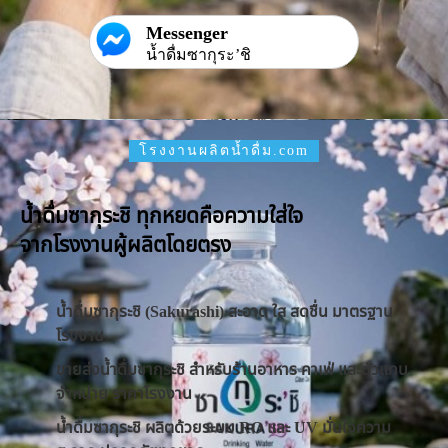
Messenger
น้ำดื่มซากุระ’ชิ
โรงงานผลิตน้ำดื่ม.com
น้ำดื่มซากุระชิ ทุกหยดคือความใส่ใจ
จากโรงงานผู้ผลิตโดยตรง
น้ำดื่มซากุระชิ (Sakurashi) สะอาด ใส สดชื่น มาตรฐาน
โรงงาน
ขายส่งน้ำดื่มซากุระชิ สำหรับร้านอาหาร คาเฟ่ และตัวแทน
จำหน่าย ราคาโรงงาน
น้ำดื่มซากุระชิ ผลิตด้วยระบบ RO และ UV มั่นใจความ