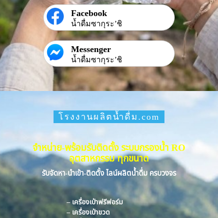
Facebook
น้ำดื่มซากุระ’ชิ
Messenger
น้ำดื่มซากุระ’ชิ
โรงงานผลิตน้ำดื่ม.com
จำหน่าย-พร้อมรับติดตั้ง ระบบกรองน้ำ RO
อุตสาหกรรม ทุกขนาด
รับจัดหา-นำเข้า-ติดตั้ง ไลน์ผลิตน้ำดื่ม ครบวงจร
– เครื่องเป่าฟรีฟอร์ม
– เครื่องเป่าขวด