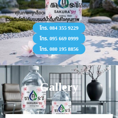
​เรทราคาส่งสุดคุ้ม: ต้นทุนดี ทำกำไรได้สบาย การันตี
คุณภาพทุกล็อต
​ร่วมเติบโตไปกับแบรนด์น้ำดื่มที่ใส่ใจคุณภาพ
โทร. 084 355 9229
โทร. 095 669 0999
โทร. 080 195 8856
Gallery