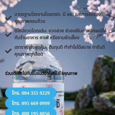
มาตรฐานโรงงานโดยตรง: มี อย. และการรับรอง
คุณภาพครบถ้วน
ดีไซน์ขวดโดดเด่น: ขวดสวย ช่วยเสริมภาพลักษณ์ให้
กับร้านอาหาร คาเฟ่ หรืองานจัดเลี้ยง
​เรทราคาส่งสุดคุ้ม: ต้นทุนดี ทำกำไรได้สบาย การันตี
คุณภาพทุกล็อต
​ร่วมเติบโตไปกับแบรนด์น้ำดื่มที่ใส่ใจคุณภาพ
โทร. 084 355 9229
โทร. 095 669 0999
โทร. 080 195 8856