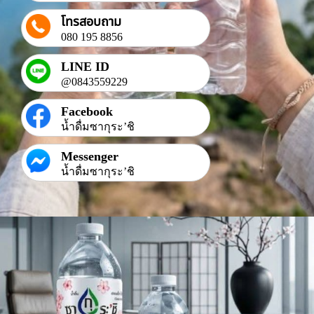
โทรสอบถาม
080 195 8856
LINE ID
@0843559229
Facebook
น้ำดื่มซากุระ’ชิ
Messenger
น้ำดื่มซากุระ’ชิ