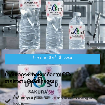
โรงงานผลิตน้ำดื่ม.com
น้ำดื่มซากุระชิ ทุกหยดคือความใส่ใจ
จากโรงงานผู้ผลิตโดยตรง
น้ำดื่มซากุระชิ (Sakurashi) สะอาด ใส สดชื่น มาตรฐาน
โรงงาน