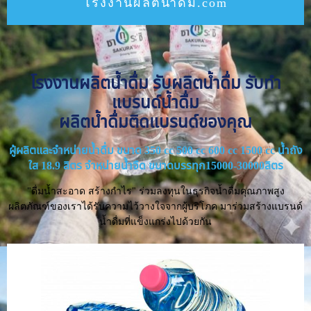
โรงงานผลิตน้ำดื่ม.com
โรงงานผลิตน้ำดื่ม รับผลิตน้ำดื่ม รับทำ
แบรนด์น้ำดื่ม
ผลิตน้ำดื่มติดแบรนด์ของคุณ
ผู้ผลิตและจำหน่ายน้ำดื่ม ขนาด 350 cc 500 cc 600 cc 1500 cc น้ำถัง
ใส 18.9 ลิตร จำหน่ายน้ำจืด ขนาดบรรทุก15000-30000ลิตร
"ดื่มน้ำสะอาด สร้างกำไร" ร่วมลงทุนในธุรกิจน้ำดื่มคุณภาพสูง
ผลิตภัณฑ์ของเราได้รับความไว้วางใจจากผู้บริโภค มาร่วมสร้างแบรนด์
น้ำดื่มที่แข็งแกร่งไปด้วยกัน