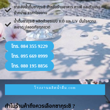
ขายส่งน้ำดื่มซากุระชิ สำหรับร้านอาหาร คาเฟ่ และตัวแทน
จำหน่าย ราคาโรงงาน
น้ำดื่มซากุระชิ ผลิตด้วยระบบ RO และ UV มั่นใจความ
สะอาด ปลอดภัยทุกขวด
โทร. 084 355 9229
โทร. 095 669 0999
โทร. 080 195 8856
โรงงานผลิตน้ำดื่ม.com
ทำไมร้านค้าถึงควรเลือกซากุระชิ ?