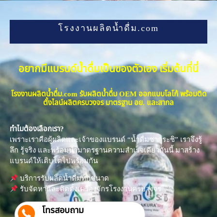
โรงงานผลิตน้ำดื่ม.com
อยากมีแบรนด์น้ำดื่มเป็นของตัวเอง เริ่มต้นที่นี่
โรงงานผลิตน้ำดื่ม.com รับผลิตน้ำดื่ม OEM ออกแบบโลโก้ พร้อมติด
ตั้งไลน์ผลิตครบวงจร มาตรฐาน อย. และสากล
ทำไมต้องเลือกเรา?
เพราะเราคือผู้ผลิตและเจ้าของแบรนด์ “น้ำดื่มซากุระชิ” เราจึงรู้
ลึก รู้จริง และพร้อมนำมาตรฐานความสำเร็จเดียวกันนี้ มาสร้าง
แบรนด์ให้เติบโตไปพร้อมกัน
บริการรับผลิตน้ำดื่มทุกขนาด
รับจัดหาและติดตั้งเครื่องจักรโรงงานครบวงจร
โทรสอบถาม