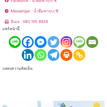
Facebook : น้ำดื่มซากุระ’ชิ
Messenger : น้ำดื่มซากุระ’ชิ
อีเมล : 080 195 8856
แชร์หน้านี้
แสดงความคิดเห็น