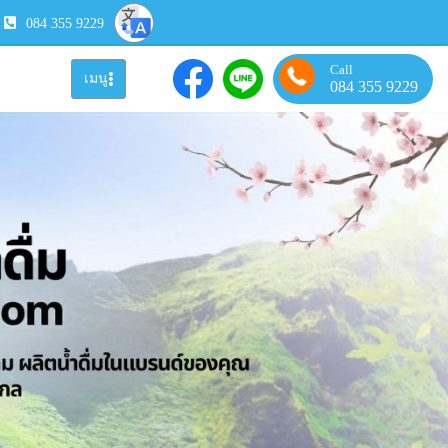
084 355 9229
Call
เมนู
084 355 9229