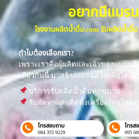
อยากมีแบรนด์น
โรงงานผลิตน้ำดื่ม.com รับผลิตน้ำด
ทำไมต้องเลือกเรา?
เพราะเราคือผู้ผลิตและเจ้าของแบรนด์ “
เดียวกันนี้ มาสร้างแบรนด์ให้เติบโตไป
บริการรับผลิตน้ำดื่มทุกขนาด
รับจัดหาและติดตั้งเครื่องจักรโร
โทรสอบถาม
โทรส
084 355 9229
095 66