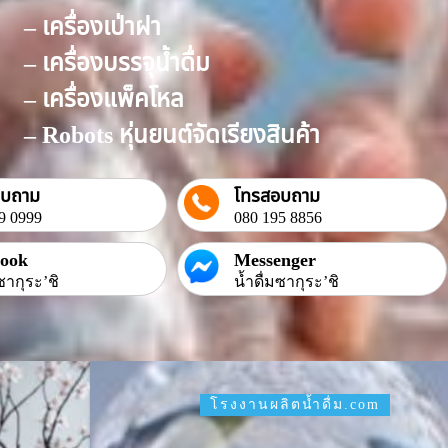
– เครื่องเป่าฝา
– เครื่องบรรจุน้ำดื่ม
– เครื่องแพ็คโหล
– Robots หุ่นยนต์จัดเรียงสินค้า
อบถาม
โทรสอบถาม
9 0999
080 195 8856
book
Messenger
ซากุระ’ชิ
น้ำดื่มซากุระ’ชิ
โรงงานผลิตน้ำดื่ม.com