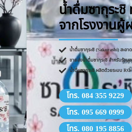
น้ำดื่มซากุระช
จากโรงงานผู้
น้ำดื่มซากุระชิ (Sakurashi) สะอ
ขายส่งน้ำดื่มซากุระชิ สำหรับร้
น้ำดื่มซากุระชิ ผลิตด้วยระบบ 
โทร. 084 355 9229
โทร. 095 669 0999
โทร. 080 195 8856