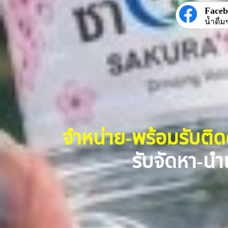
Face
น้ำดื่ม
จำหน่าย-พร้อมรับติ
รับจัดหา-นำเ