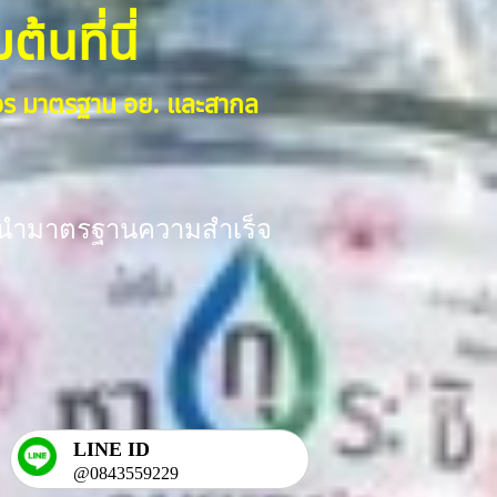
้นที่นี่
งจร มาตรฐาน อย. และสากล
ร้อมนำมาตรฐานความสำเร็จ
LINE ID
@0843559229