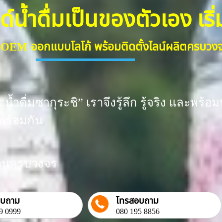
้ำดื่มเป็นของตัวเอง เริ่มต
ื่ม OEM ออกแบบโลโก้ พร้อมติดตั้งไลน์ผลิตครบว
น้ำดื่มซากุระชิ” เราจึงรู้ลึก รู้จริง และพ
พร้อมกัน
งงานครบวงจร
อบถาม
โทรสอบถาม
9 0999
080 195 8856