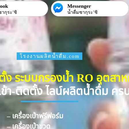
book
Messenger
ซากุระ’ชิ
น้ำดื่มซากุระ’ชิ
โรงงานผลิตน้ำดื่ม.com
ดตั้ง ระบบกรองน้ำ RO อุตสา
ข้า-ติดตั้ง ไลน์ผลิตน้ำดื่ม ค
– เครื่องเป่าฟรีฟอร์ม
– เครื่องเป่าขวด