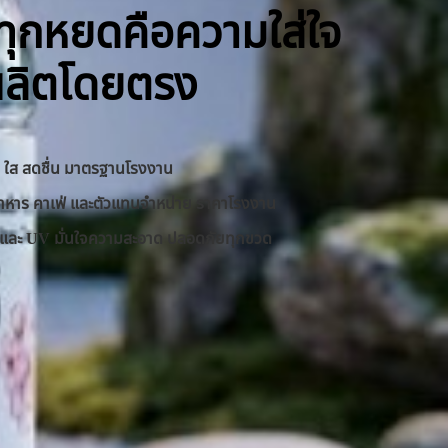
ิ ทุกหยดคือความใส่ใจ
ผลิตโดยตรง
าด ใส สดชื่น มาตรฐานโรงงาน
านอาหาร คาเฟ่ และตัวแทนจำหน่าย ราคาโรงงาน
RO และ UV มั่นใจความสะอาด ปลอดภัยทุกขวด