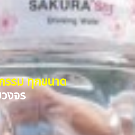
หกรรม ทุกขนาด
รบวงจร