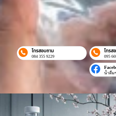
โทรสอบถาม
โทรส
084 355 9229
095 66
Face
น้ำดื่ม