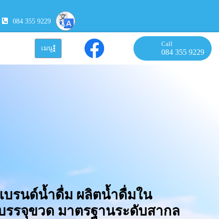
084 355 9229
Call
เมนู
084 355 9229
แบรนด์น้ำดื่ม ผลิตน้ำดื่มใน
มบรรจุขวด มาตรฐานระดับสากล