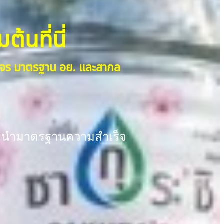
้นที่นี่
วงจร มาตรฐาน อย. และสากล
พร้อมนำมาตรฐานความสำเร็จ