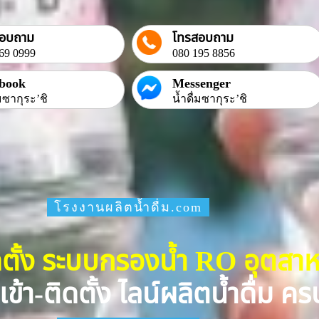
สอบถาม
โทรสอบถาม
69 0999
080 195 8856
book
Messenger
่มซากุระ’ชิ
น้ำดื่มซากุระ’ชิ
โรงงานผลิตน้ำดื่ม.com
ดตั้ง ระบบกรองน้ำ RO อุตส
เข้า-ติดตั้ง ไลน์ผลิตน้ำดื่ม 