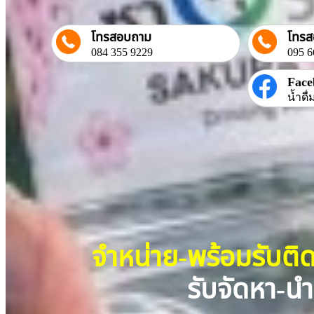
โทรสอบถาม
โทร
084 355 9229
095 6
Face
น้ำดื
จำหน่าย-พร้อมรับติ
รับจัดหา-นำ