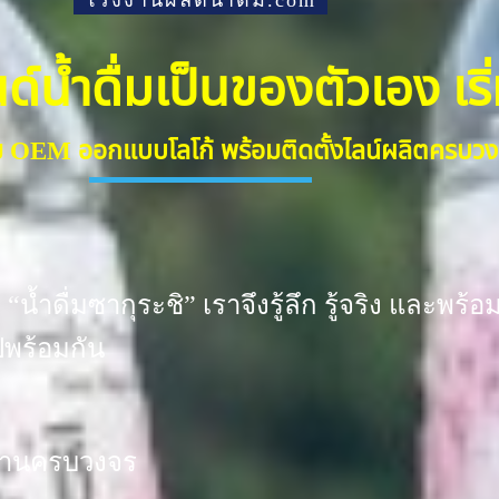
โรงงานผลิตน้ำดื่ม.com
น้ำดื่มเป็นของตัวเอง เริ่มต
ดื่ม OEM ออกแบบโลโก้ พร้อมติดตั้งไลน์ผลิตครบ
“น้ำดื่มซากุระชิ” เราจึงรู้ลึก รู้จริง และ
ปพร้อมกัน
งงานครบวงจร