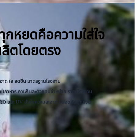
ิ ทุกหยดคือความใส่ใจ
ผลิตโดยตรง
 สะอาด ใส สดชื่น มาตรฐานโรงงาน
บร้านอาหาร คาเฟ่ และตัวแทนจำหน่าย ราคาโรงงาน
บบ RO และ UV มั่นใจความสะอาด ปลอดภัยทุกขวด