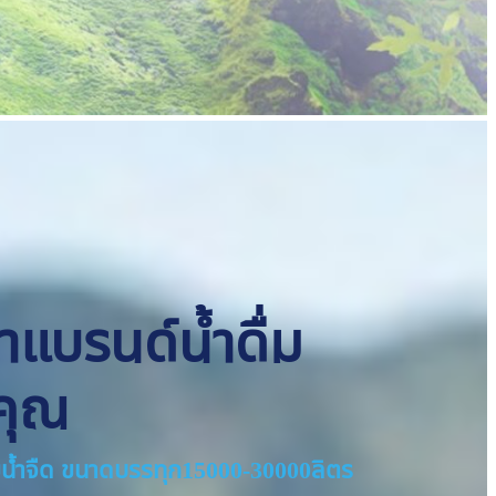
ทำแบรนด์น้ำดื่ม
คุณ
่ายน้ำจืด ขนาดบรรทุก15000-30000ลิตร