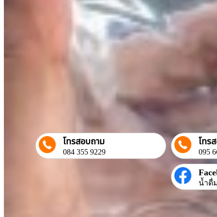
โทรสอบถาม
โทร
084 355 9229
095 6
Face
น้ำดื