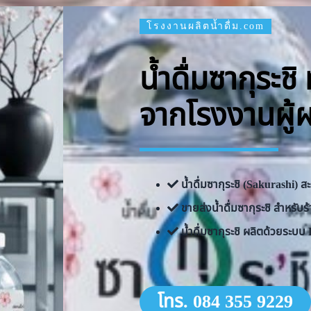
โรงงานผลิตน้ำดื่ม.com
น้ำดื่มซากุระช
จากโรงงานผู้
น้ำดื่มซากุระชิ (Sakurashi)
ขายส่งน้ำดื่มซากุระชิ สำหรั
น้ำดื่มซากุระชิ ผลิตด้วยระ
โทร. 084 355 9229