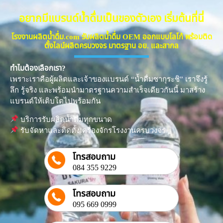
อยากมีแบรนด์น้ำดื่มเป็นของตัวเอง เริ่มต้นที่นี่
โรงงานผลิตน้ำดื่ม.com รับผลิตน้ำดื่ม OEM ออกแบบโลโก้ พร้อมติด
ตั้งไลน์ผลิตครบวงจร มาตรฐาน อย. และสากล
ทำไมต้องเลือกเรา?
เพราะเราคือผู้ผลิตและเจ้าของแบรนด์ “น้ำดื่มซากุระชิ” เราจึงรู้
ลึก รู้จริง และพร้อมนำมาตรฐานความสำเร็จเดียวกันนี้ มาสร้าง
แบรนด์ให้เติบโตไปพร้อมกัน
บริการรับผลิตน้ำดื่มทุกขนาด
รับจัดหาและติดตั้งเครื่องจักรโรงงานครบวงจร
โทรสอบถาม
084 355 9229
โทรสอบถาม
095 669 0999