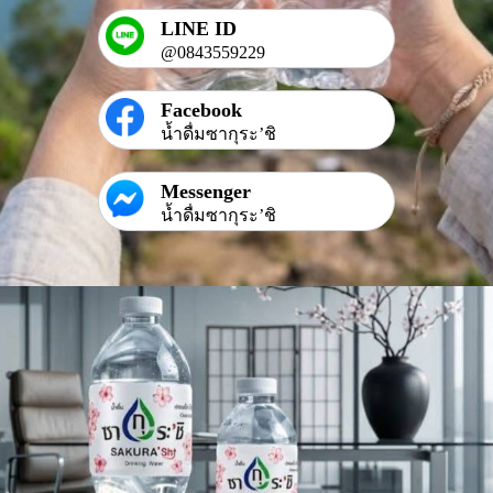
LINE ID
@0843559229
Facebook
น้ำดื่มซากุระ’ชิ
Messenger
น้ำดื่มซากุระ’ชิ