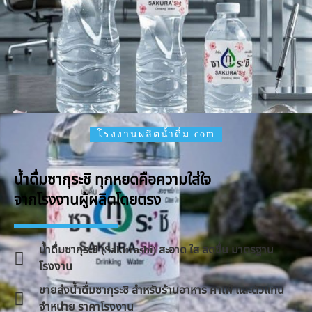
โรงงานผลิตน้ำดื่ม.com
น้ำดื่มซากุระชิ ทุกหยดคือความใส่ใจ
จากโรงงานผู้ผลิตโดยตรง
น้ำดื่มซากุระชิ (Sakurashi) สะอาด ใส สดชื่น มาตรฐาน
โรงงาน
ขายส่งน้ำดื่มซากุระชิ สำหรับร้านอาหาร คาเฟ่ และตัวแทน
จำหน่าย ราคาโรงงาน