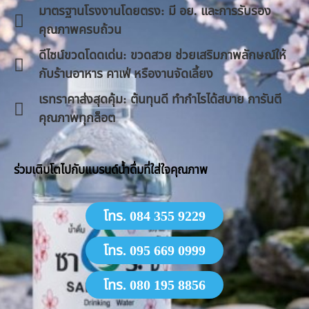
มาตรฐานโรงงานโดยตรง: มี อย. และการรับรอง
คุณภาพครบถ้วน
ดีไซน์ขวดโดดเด่น: ขวดสวย ช่วยเสริมภาพลักษณ์ให้
กับร้านอาหาร คาเฟ่ หรืองานจัดเลี้ยง
​เรทราคาส่งสุดคุ้ม: ต้นทุนดี ทำกำไรได้สบาย การันตี
คุณภาพทุกล็อต
​ร่วมเติบโตไปกับแบรนด์น้ำดื่มที่ใส่ใจคุณภาพ
โทร. 084 355 9229
โทร. 095 669 0999
โทร. 080 195 8856