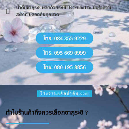
น้ำดื่มซากุระชิ ผลิตด้วยระบบ RO และ UV มั่นใจความ
สะอาด ปลอดภัยทุกขวด
โทร. 084 355 9229
โทร. 095 669 0999
โทร. 080 195 8856
โรงงานผลิตน้ำดื่ม.com
ทำไมร้านค้าถึงควรเลือกซากุระชิ ?