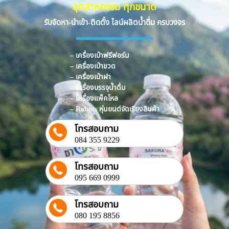
อุตสาหกรรม ทุกขนาด
รับจัดหา-นำเข้า-ติดตั้ง ไลน์ผลิตน้ำดื่ม ครบวงจร
– เครื่องเป่าฟรีฟอร์ม
– เครื่องเป่าขวด
– เครื่องเป่าฝา
– เครื่องบรรจุน้ำดื่ม
– เครื่องแพ็คโหล
– Robots หุ่นยนต์จัดเรียงสินค้า
โทรสอบถาม
084 355 9229
โทรสอบถาม
095 669 0999
โทรสอบถาม
080 195 8856