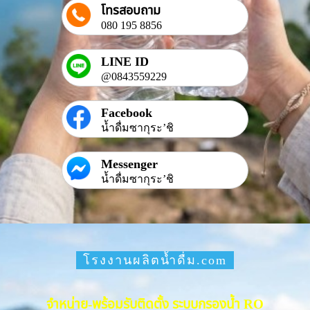
โทรสอบถาม
080 195 8856
LINE ID
@0843559229
Facebook
น้ำดื่มซากุระ’ชิ
Messenger
น้ำดื่มซากุระ’ชิ
โรงงานผลิตน้ำดื่ม.com
จำหน่าย-พร้อมรับติดตั้ง ระบบกรองน้ำ RO