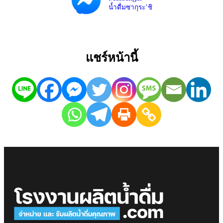
น้ำดื่มซากุระ’ชิ
แชร์หน้านี้