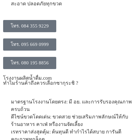
สะอาด ปลอดภัยทุกขวด
โทร. 084 355 9229
โทร. 095 669 0999
โทร. 080 195 8856
โรงงานผลิตน้ำดื่ม.com
ทำไมร้านค้าถึงควรเลือกซากุระชิ ?
มาตรฐานโรงงานโดยตรง: มี อย. และการรับรองคุณภาพ
ครบถ้วน
ดีไซน์ขวดโดดเด่น: ขวดสวย ช่วยเสริมภาพลักษณ์ให้กับ
ร้านอาหาร คาเฟ่ หรืองานจัดเลี้ยง
​เรทราคาส่งสุดคุ้ม: ต้นทุนดี ทำกำไรได้สบาย การันตี
คุณภาพทุกล็อต