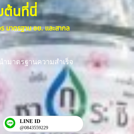
้นที่นี่
งจร มาตรฐาน อย. และสากล
ร้อมนำมาตรฐานความสำเร็จ
LINE ID
@0843559229