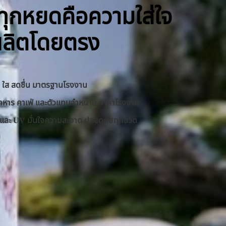
ิ ทุกหยดคือความใส่ใจ
ผลิตโดยตรง
าด ใส สดชื่น มาตรฐานโรงงาน
านอาหาร คาเฟ่ และตัวแทนจำหน่าย ราคาโรงงาน
RO และ UV มั่นใจความสะอาด ปลอดภัยทุกขวด