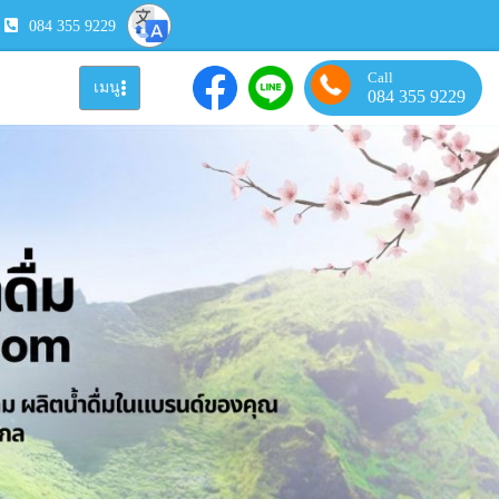
084 355 9229
Call
เมนู
084 355 9229