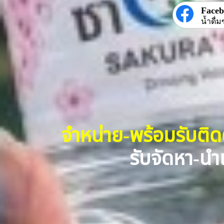
Face
น้ำดื่ม
จำหน่าย-พร้อมรับติ
รับจัดหา-นำเ