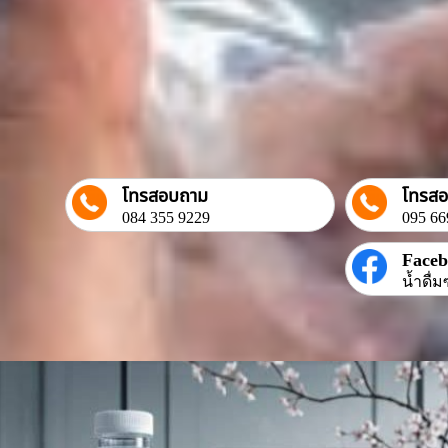
โทรสอบถาม
โทรส
084 355 9229
095 66
Face
น้ำดื่ม