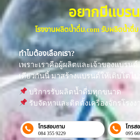
อยากมีแบรนด์น
โรงงานผลิตน้ำดื่ม.com รับผลิตน้ำด
ทำไมต้องเลือกเรา?
เพราะเราคือผู้ผลิตและเจ้าของแบรนด์ “
เดียวกันนี้ มาสร้างแบรนด์ให้เติบโตไป
บริการรับผลิตน้ำดื่มทุกขนาด
รับจัดหาและติดตั้งเครื่องจักรโร
โทรสอบถาม
โทรส
084 355 9229
095 66