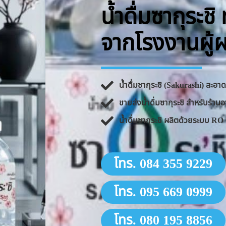
น้ำดื่มซากุระช
จากโรงงานผู้
น้ำดื่มซากุระชิ (Sakurashi) สะอ
ขายส่งน้ำดื่มซากุระชิ สำหรับร้
น้ำดื่มซากุระชิ ผลิตด้วยระบบ 
โทร. 084 355 9229
โทร. 095 669 0999
โทร. 080 195 8856