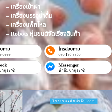
– เครื่องเป่าฝา
– เครื่องบรรจุน้ำดื่ม
– เครื่องแพ็คโหล
– Robots หุ่นยนต์จัดเรียงสินค้า
อบถาม
โทรสอบถาม
9 0999
080 195 8856
book
Messenger
ซากุระ’ชิ
น้ำดื่มซากุระ’ชิ
โรงงานผลิตน้ำดื่ม.com