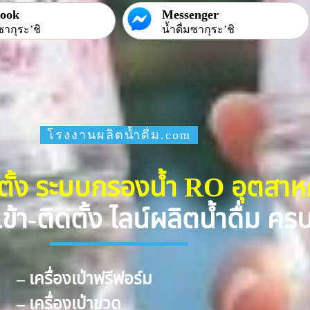
book
Messenger
ซากุระ’ชิ
น้ำดื่มซากุระ’ชิ
โรงงานผลิตน้ำดื่ม.com
ดตั้ง ระบบกรองน้ำ RO อุตสา
ข้า-ติดตั้ง ไลน์ผลิตน้ำดื่ม ค
– เครื่องเป่าฟรีฟอร์ม
– เครื่องเป่าขวด