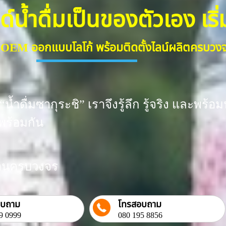
้ำดื่มเป็นของตัวเอง เริ่มต
ื่ม OEM ออกแบบโลโก้ พร้อมติดตั้งไลน์ผลิตครบว
น้ำดื่มซากุระชิ” เราจึงรู้ลึก รู้จริง และพ
พร้อมกัน
งงานครบวงจร
อบถาม
โทรสอบถาม
9 0999
080 195 8856