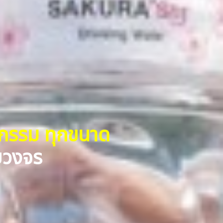
หกรรม ทุกขนาด
รบวงจร