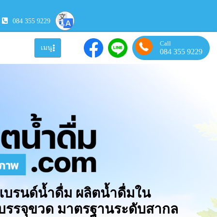
084 355 9229
Call
เมนู
084 355 9229
แบรนด์น้ำดื่ม ผลิตน้ำดื่มใน
มบรรจุขวด มาตรฐานระดับสากล