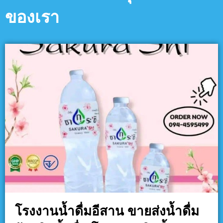
ของเรา
โรงงานน้ำดื่มอีสาน ขายส่งน้ำดื่ม