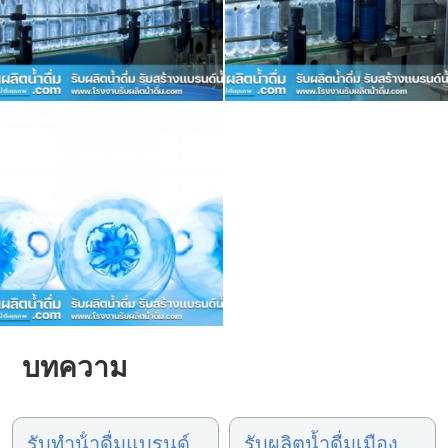
บทความ
รับทําน้ําดื่มแบรนด์
รับผลิตน้ำดื่มเมือง