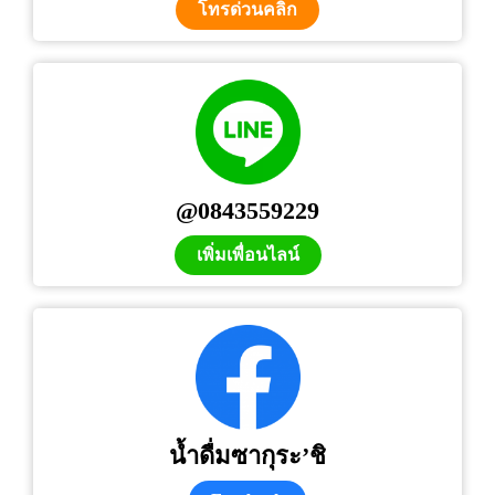
โทรด่วนคลิก
@0843559229
เพิ่มเพื่อนไลน์
น้ำดื่มซากุระ’ชิ