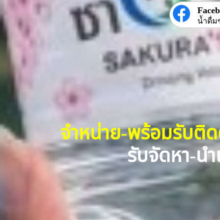
Face
น้ำดื่ม
จำหน่าย-พร้อมรับติ
รับจัดหา-นำเ