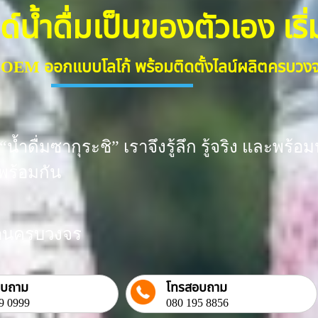
้ำดื่มเป็นของตัวเอง เริ่มต
ื่ม OEM ออกแบบโลโก้ พร้อมติดตั้งไลน์ผลิตครบว
น้ำดื่มซากุระชิ” เราจึงรู้ลึก รู้จริง และพ
พร้อมกัน
งงานครบวงจร
อบถาม
โทรสอบถาม
9 0999
080 195 8856