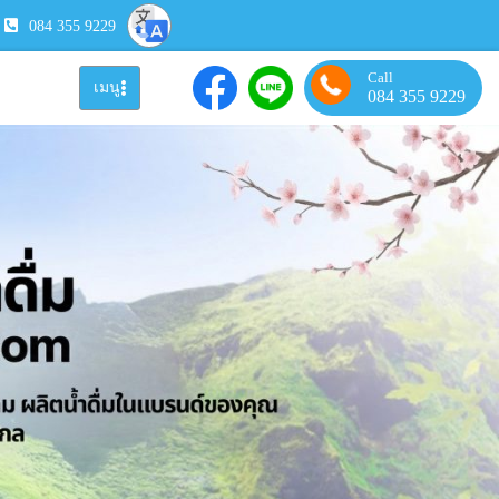
084 355 9229
Call
เมนู
084 355 9229