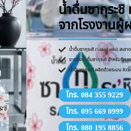
น้ำดื่มซากุระช
จากโรงงานผู้
น้ำดื่มซากุระชิ (Sakurashi) สะอ
ขายส่งน้ำดื่มซากุระชิ สำหรับร้
น้ำดื่มซากุระชิ ผลิตด้วยระบบ 
โทร. 084 355 9229
โทร. 095 669 0999
โทร. 080 195 8856