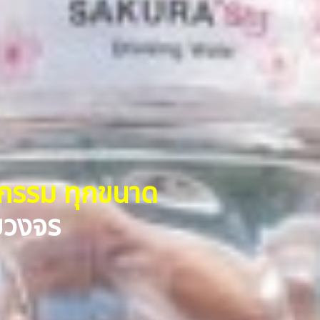
หกรรม ทุกขนาด
รบวงจร