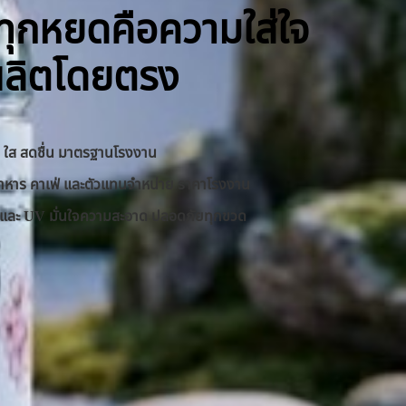
ิ ทุกหยดคือความใส่ใจ
ผลิตโดยตรง
าด ใส สดชื่น มาตรฐานโรงงาน
านอาหาร คาเฟ่ และตัวแทนจำหน่าย ราคาโรงงาน
RO และ UV มั่นใจความสะอาด ปลอดภัยทุกขวด