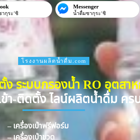
book
Messenger
ซากุระ’ชิ
น้ำดื่มซากุระ’ชิ
โรงงานผลิตน้ำดื่ม.com
ดตั้ง ระบบกรองน้ำ RO อุตสา
ข้า-ติดตั้ง ไลน์ผลิตน้ำดื่ม ค
– เครื่องเป่าฟรีฟอร์ม
– เครื่องเป่าขวด