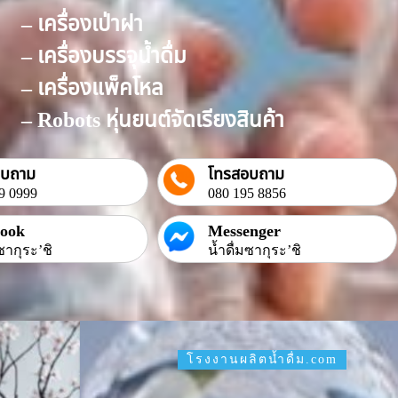
– เครื่องเป่าฝา
– เครื่องบรรจุน้ำดื่ม
– เครื่องแพ็คโหล
– Robots หุ่นยนต์จัดเรียงสินค้า
อบถาม
โทรสอบถาม
9 0999
080 195 8856
book
Messenger
ซากุระ’ชิ
น้ำดื่มซากุระ’ชิ
โรงงานผลิตน้ำดื่ม.com