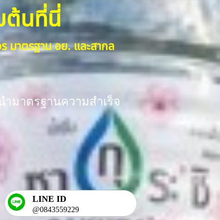
้นที่นี่
งจร มาตรฐาน อย. และสากล
ร้อมนำมาตรฐานความสำเร็จ
LINE ID
@0843559229