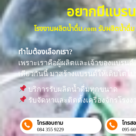
อยากมีแบรนด์น
โรงงานผลิตน้ำดื่ม.com รับผลิตน้ำด
ทำไมต้องเลือกเรา?
เพราะเราคือผู้ผลิตและเจ้าของแบรนด์ “
เดียวกันนี้ มาสร้างแบรนด์ให้เติบโตไป
บริการรับผลิตน้ำดื่มทุกขนาด
รับจัดหาและติดตั้งเครื่องจักรโร
โทรสอบถาม
โทรส
084 355 9229
095 66