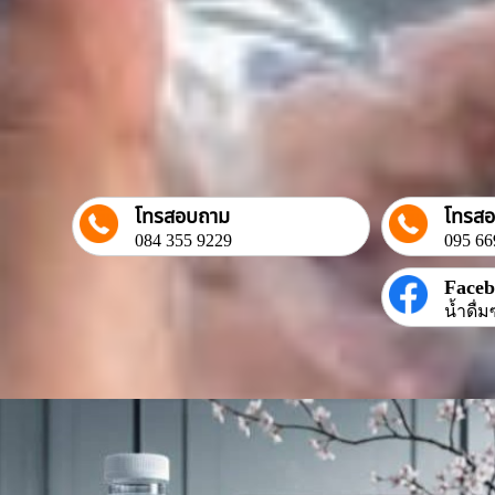
โทรสอบถาม
โทรส
084 355 9229
095 66
Face
น้ำดื่ม