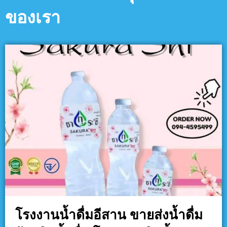
ของเรา
โรงงานน้ำดื่มอีสาน ขายส่งน้ำดื่ม