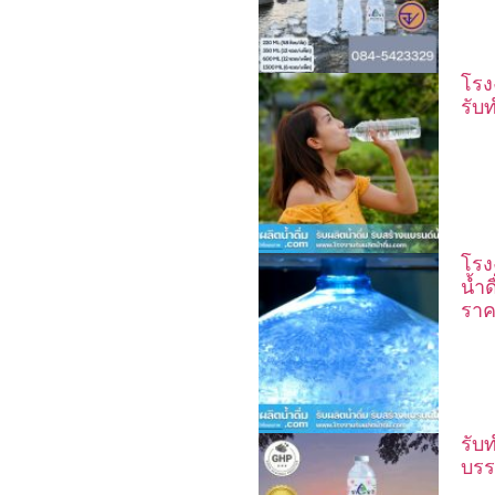
โรง
รับ
โรง
น้ำ
ราค
รับท
บรร