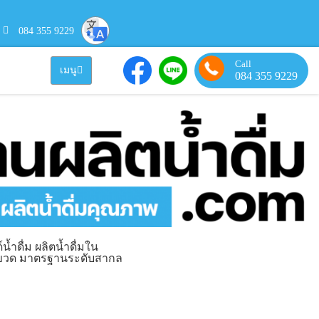
084 355 9229
Call
เมนู
084 355 9229
น้ำดื่ม ผลิตน้ำดื่มใน
ุขวด มาตรฐานระดับสากล