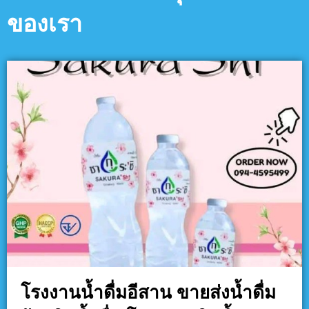
ของเรา
โรงงานน้ำดื่มอีสาน ขายส่งน้ำดื่ม