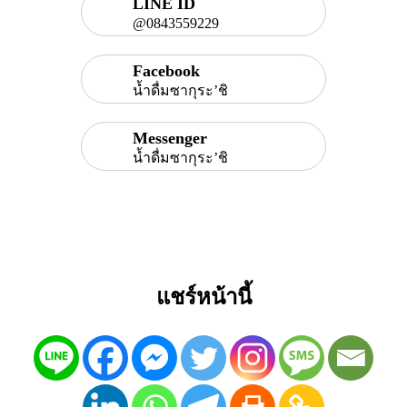
LINE ID
@0843559229
Facebook
น้ำดื่มซากุระ’ชิ
Messenger
น้ำดื่มซากุระ’ชิ
แชร์หน้านี้