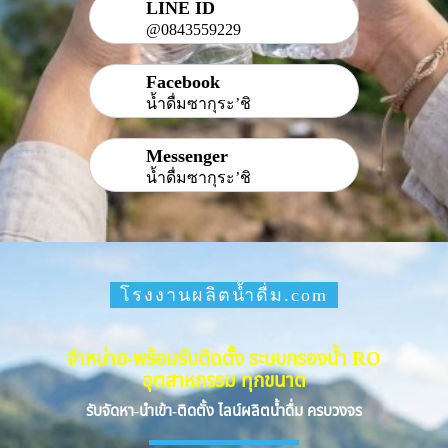
LINE ID
@0843559229
Facebook
น้ำดื่มซากุระ’ชิ
Messenger
น้ำดื่มซากุระ’ชิ
โรงงานผลิตน้ำดื่ม.com
จำหน่าย-พร้อมรับติดตั้ง ระบบกรองน้ำ RO
อุตสาหกรรม ทุกขนาด
รับจัดหา-นำเข้า-ติดตั้ง ไลน์ผลิตน้ำดื่ม ครบวงจร