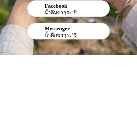
Facebook
น้ำดื่มซากุระ’ชิ
Messenger
น้ำดื่มซากุระ’ชิ