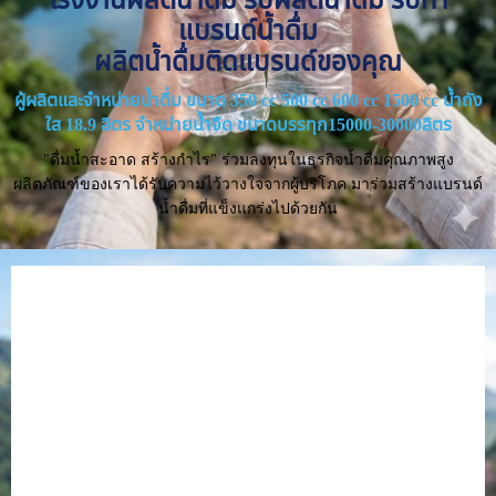
แบรนด์น้ำดื่ม
ผลิตน้ำดื่มติดแบรนด์ของคุณ
ผู้ผลิตและจำหน่ายน้ำดื่ม ขนาด 350 cc 500 cc 600 cc 1500 cc น้ำถัง
ใส 18.9 ลิตร จำหน่ายน้ำจืด ขนาดบรรทุก15000-30000ลิตร
"ดื่มน้ำสะอาด สร้างกำไร" ร่วมลงทุนในธุรกิจน้ำดื่มคุณภาพสูง
ผลิตภัณฑ์ของเราได้รับความไว้วางใจจากผู้บริโภค มาร่วมสร้างแบรนด์
น้ำดื่มที่แข็งแกร่งไปด้วยกัน