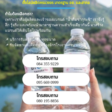
ตั้งไลน์ผลิตครบวงจร มาตรฐาน อย. และสากล
ทำไมต้องเลือกเรา?
เพราะเราคือผู้ผลิตและเจ้าของแบรนด์ “น้ำดื่มซากุระชิ” เราจึงรู้
ลึก รู้จริง และพร้อมนำมาตรฐานความสำเร็จเดียวกันนี้ มาสร้าง
แบรนด์ให้เติบโตไปพร้อมกัน
​📌 บริการรับผลิตน้ำดื่มทุกขนาด
📌 รับจัดหาและติดตั้งเครื่องจักรโรงงานครบวงจร
โทรสอบถาม
084 355 9229
โทรสอบถาม
095 669 0999
โทรสอบถาม
080 195 8856