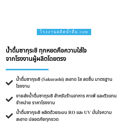
โรงงานผลิตน้ำดื่ม.com
น้ำดื่มซากุระชิ ทุกหยดคือความใส่ใจ
จากโรงงานผู้ผลิตโดยตรง
น้ำดื่มซากุระชิ (Sakurashi) สะอาด ใส สดชื่น มาตรฐาน
โรงงาน
ขายส่งน้ำดื่มซากุระชิ สำหรับร้านอาหาร คาเฟ่ และตัวแทน
จำหน่าย ราคาโรงงาน
น้ำดื่มซากุระชิ ผลิตด้วยระบบ RO และ UV มั่นใจความ
สะอาด ปลอดภัยทุกขวด