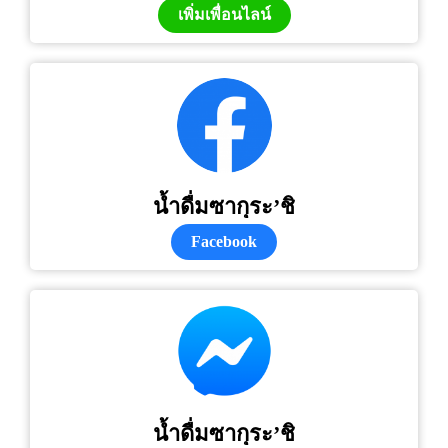
เพิ่มเพื่อนไลน์
น้ำดื่มซากุระ’ชิ
Facebook
น้ำดื่มซากุระ’ชิ