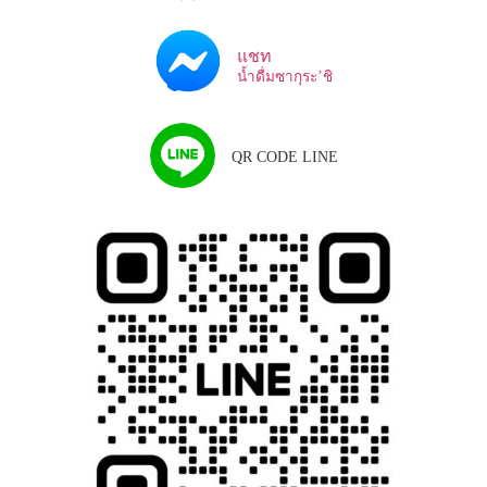
แชท
น้ำดื่มซากุระ’ชิ
QR CODE LINE