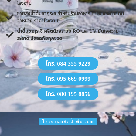
โรงงาน
ขายส่งน้ำดื่มซากุระชิ สำหรับร้านอาหาร คาเฟ่ และตัวแทน
จำหน่าย ราคาโรงงาน
น้ำดื่มซากุระชิ ผลิตด้วยระบบ RO และ UV มั่นใจความ
สะอาด ปลอดภัยทุกขวด
โทร. 084 355 9229
โทร. 095 669 0999
โทร. 080 195 8856
โรงงานผลิตน้ำดื่ม.com