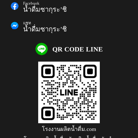
Facebook
น้ำดื่มซากุระ’ชิ
แชท
น้ำดื่มซากุระ’ชิ
QR CODE LINE
โรงงานผลิตน้ำดื่ม.com