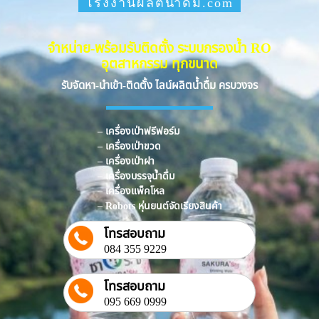
โรงงานผลิตน้ำดื่ม.com
จำหน่าย-พร้อมรับติดตั้ง ระบบกรองน้ำ RO
อุตสาหกรรม ทุกขนาด
รับจัดหา-นำเข้า-ติดตั้ง ไลน์ผลิตน้ำดื่ม ครบวงจร
– เครื่องเป่าฟรีฟอร์ม
– เครื่องเป่าขวด
– เครื่องเป่าฝา
– เครื่องบรรจุน้ำดื่ม
– เครื่องแพ็คโหล
– Robots หุ่นยนต์จัดเรียงสินค้า
โทรสอบถาม
084 355 9229
โทรสอบถาม
095 669 0999