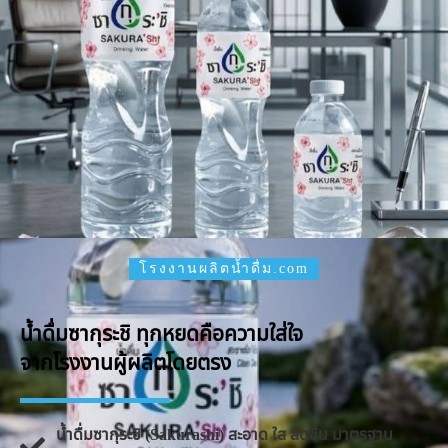
โรงงานผลิตน้ำดื่ม.com
น้ำดื่มซากุระชิ ทุกหยดคือความใส่ใจ
จากโรงงานผู้ผลิตโดยตรง
น้ำดื่มซากุระชิ (Sakurashi) สะอาด ใส สดชื่น มาตรฐาน