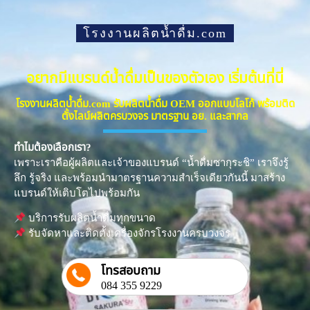
โรงงานผลิตน้ำดื่ม.com
อยากมีแบรนด์น้ำดื่มเป็นของตัวเอง เริ่มต้นที่นี่
โรงงานผลิตน้ำดื่ม.com รับผลิตน้ำดื่ม OEM ออกแบบโลโก้ พร้อมติด
ตั้งไลน์ผลิตครบวงจร มาตรฐาน อย. และสากล
ทำไมต้องเลือกเรา?
เพราะเราคือผู้ผลิตและเจ้าของแบรนด์ “น้ำดื่มซากุระชิ” เราจึงรู้
ลึก รู้จริง และพร้อมนำมาตรฐานความสำเร็จเดียวกันนี้ มาสร้าง
แบรนด์ให้เติบโตไปพร้อมกัน
บริการรับผลิตน้ำดื่มทุกขนาด
รับจัดหาและติดตั้งเครื่องจักรโรงงานครบวงจร
โทรสอบถาม
084 355 9229