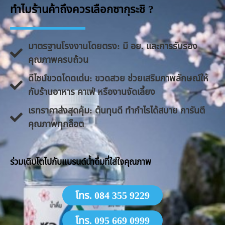
ทำไมร้านค้าถึงควรเลือกซากุระชิ ?
มาตรฐานโรงงานโดยตรง: มี อย. และการรับรอง
คุณภาพครบถ้วน
ดีไซน์ขวดโดดเด่น: ขวดสวย ช่วยเสริมภาพลักษณ์ให้
กับร้านอาหาร คาเฟ่ หรืองานจัดเลี้ยง
​เรทราคาส่งสุดคุ้ม: ต้นทุนดี ทำกำไรได้สบาย การันตี
คุณภาพทุกล็อต
​ร่วมเติบโตไปกับแบรนด์น้ำดื่มที่ใส่ใจคุณภาพ
โทร. 084 355 9229
โทร. 095 669 0999