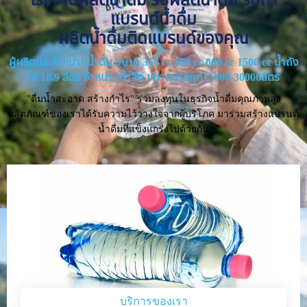
แบรนด์น้ำดื่ม
ผลิตน้ำดื่มติดแบรนด์ของคุณ
ผู้ผลิตและจำหน่ายน้ำดื่ม ขนาด 350 cc 500 cc 600 cc 1500 cc น้ำถัง
ใส 18.9 ลิตร จำหน่ายน้ำจืด ขนาดบรรทุก15000-30000ลิตร
"ดื่มน้ำสะอาด สร้างกำไร" ร่วมลงทุนในธุรกิจน้ำดื่มคุณภาพสูง
ผลิตภัณฑ์ของเราได้รับความไว้วางใจจากผู้บริโภค มาร่วมสร้างแบรนด์
น้ำดื่มที่แข็งแกร่งไปด้วยกัน
บริการของเรา