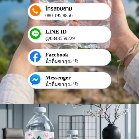
โทรสอบถาม
080 195 8856
LINE ID
@0843559229
Facebook
น้ำดื่มซากุระ’ชิ
Messenger
น้ำดื่มซากุระ’ชิ