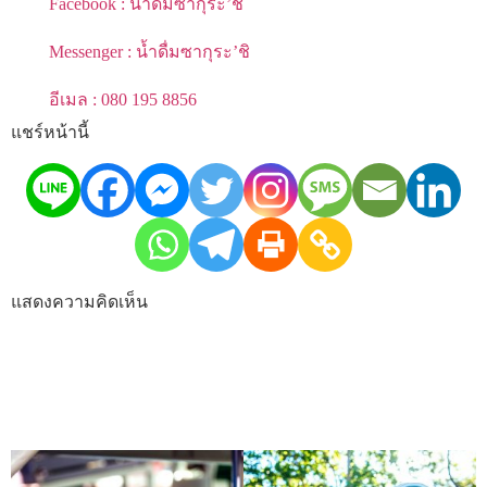
Facebook : น้ำดื่มซากุระ’ชิ
Messenger : น้ำดื่มซากุระ’ชิ
อีเมล : 080 195 8856
แชร์หน้านี้
แสดงความคิดเห็น