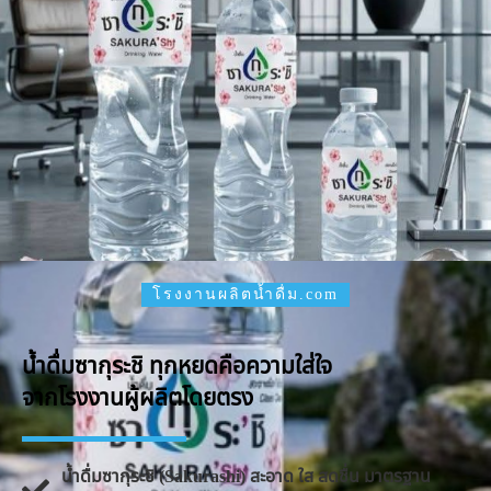
โรงงานผลิตน้ำดื่ม.com
น้ำดื่มซากุระชิ ทุกหยดคือความใส่ใจ
จากโรงงานผู้ผลิตโดยตรง
น้ำดื่มซากุระชิ (Sakurashi) สะอาด ใส สดชื่น มาตรฐาน