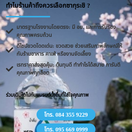
ทำไมร้านค้าถึงควรเลือกซากุระชิ ?
มาตรฐานโรงงานโดยตรง: มี อย. และการรับรอง
คุณภาพครบถ้วน
ดีไซน์ขวดโดดเด่น: ขวดสวย ช่วยเสริมภาพลักษณ์ให้
กับร้านอาหาร คาเฟ่ หรืองานจัดเลี้ยง
​เรทราคาส่งสุดคุ้ม: ต้นทุนดี ทำกำไรได้สบาย การันตี
คุณภาพทุกล็อต
​ร่วมเติบโตไปกับแบรนด์น้ำดื่มที่ใส่ใจคุณภาพ
โทร. 084 355 9229
โทร. 095 669 0999