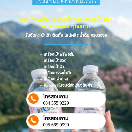
โรงงานผลิตน้ำดื่ม.com
จำหน่าย-พร้อมรับติดตั้ง ระบบกรองน้ำ RO
อุตสาหกรรม ทุกขนาด
รับจัดหา-นำเข้า-ติดตั้ง ไลน์ผลิตน้ำดื่ม ครบวงจร
– เครื่องเป่าฟรีฟอร์ม
– เครื่องเป่าขวด
– เครื่องเป่าฝา
– เครื่องบรรจุน้ำดื่ม
– เครื่องแพ็คโหล
– Robots หุ่นยนต์จัดเรียงสินค้า
โทรสอบถาม
084 355 9229
โทรสอบถาม
095 669 0999