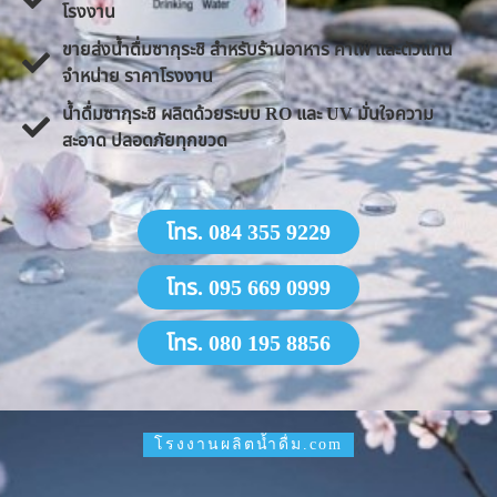
โรงงาน
ขายส่งน้ำดื่มซากุระชิ สำหรับร้านอาหาร คาเฟ่ และตัวแทน
จำหน่าย ราคาโรงงาน
น้ำดื่มซากุระชิ ผลิตด้วยระบบ RO และ UV มั่นใจความ
สะอาด ปลอดภัยทุกขวด
โทร. 084 355 9229
โทร. 095 669 0999
โทร. 080 195 8856
โรงงานผลิตน้ำดื่ม.com