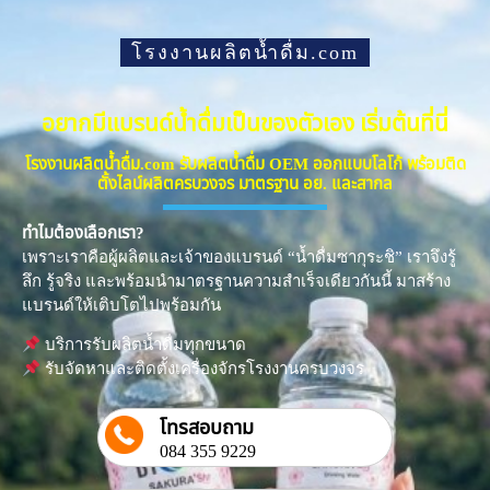
โรงงานผลิตน้ำดื่ม.com
อยากมีแบรนด์น้ำดื่มเป็นของตัวเอง เริ่มต้นที่นี่
โรงงานผลิตน้ำดื่ม.com รับผลิตน้ำดื่ม OEM ออกแบบโลโก้ พร้อมติด
ตั้งไลน์ผลิตครบวงจร มาตรฐาน อย. และสากล
ทำไมต้องเลือกเรา?
เพราะเราคือผู้ผลิตและเจ้าของแบรนด์ “น้ำดื่มซากุระชิ” เราจึงรู้
ลึก รู้จริง และพร้อมนำมาตรฐานความสำเร็จเดียวกันนี้ มาสร้าง
แบรนด์ให้เติบโตไปพร้อมกัน
บริการรับผลิตน้ำดื่มทุกขนาด
รับจัดหาและติดตั้งเครื่องจักรโรงงานครบวงจร
โทรสอบถาม
084 355 9229