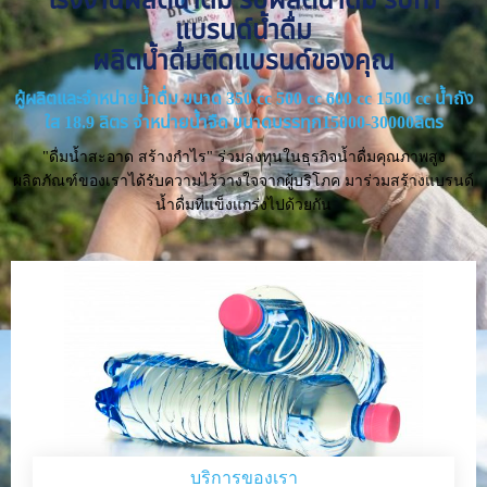
แบรนด์น้ำดื่ม
ผลิตน้ำดื่มติดแบรนด์ของคุณ
ผู้ผลิตและจำหน่ายน้ำดื่ม ขนาด 350 cc 500 cc 600 cc 1500 cc น้ำถัง
ใส 18.9 ลิตร จำหน่ายน้ำจืด ขนาดบรรทุก15000-30000ลิตร
"ดื่มน้ำสะอาด สร้างกำไร" ร่วมลงทุนในธุรกิจน้ำดื่มคุณภาพสูง
ผลิตภัณฑ์ของเราได้รับความไว้วางใจจากผู้บริโภค มาร่วมสร้างแบรนด์
น้ำดื่มที่แข็งแกร่งไปด้วยกัน
บริการของเรา