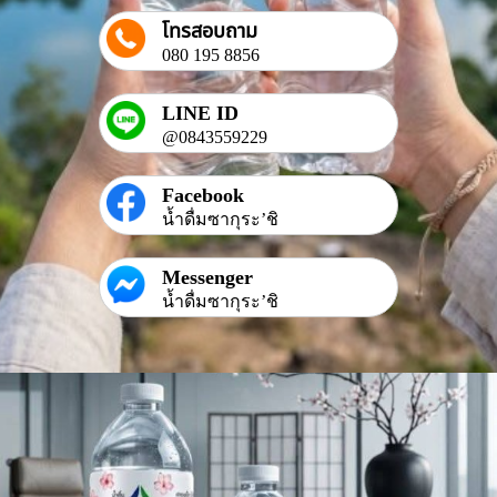
โทรสอบถาม
080 195 8856
LINE ID
@0843559229
Facebook
น้ำดื่มซากุระ’ชิ
Messenger
น้ำดื่มซากุระ’ชิ