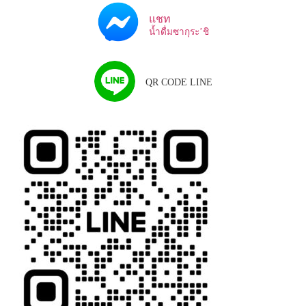
แชท
น้ำดื่มซากุระ’ชิ
QR CODE LINE