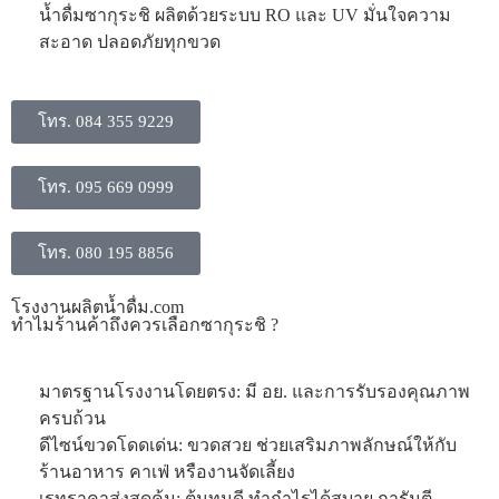
น้ำดื่มซากุระชิ ผลิตด้วยระบบ RO และ UV มั่นใจความ
สะอาด ปลอดภัยทุกขวด
โทร. 084 355 9229
โทร. 095 669 0999
โทร. 080 195 8856
โรงงานผลิตน้ำดื่ม.com
ทำไมร้านค้าถึงควรเลือกซากุระชิ ?
มาตรฐานโรงงานโดยตรง: มี อย. และการรับรองคุณภาพ
ครบถ้วน
ดีไซน์ขวดโดดเด่น: ขวดสวย ช่วยเสริมภาพลักษณ์ให้กับ
ร้านอาหาร คาเฟ่ หรืองานจัดเลี้ยง
​เรทราคาส่งสุดคุ้ม: ต้นทุนดี ทำกำไรได้สบาย การันตี