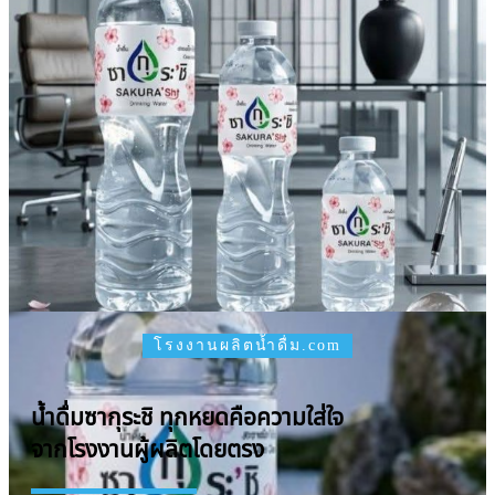
โรงงานผลิตน้ำดื่ม.com
น้ำดื่มซากุระชิ ทุกหยดคือความใส่ใจ
จากโรงงานผู้ผลิตโดยตรง