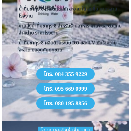
น้ำดื่มซากุระชิ (Sakurashi) สะอาด ใส สดชื่น มาตรฐาน
โรงงาน
ขายส่งน้ำดื่มซากุระชิ สำหรับร้านอาหาร คาเฟ่ และตัวแทน
จำหน่าย ราคาโรงงาน
น้ำดื่มซากุระชิ ผลิตด้วยระบบ RO และ UV มั่นใจความ
สะอาด ปลอดภัยทุกขวด
โทร. 084 355 9229
โทร. 095 669 0999
โทร. 080 195 8856
โรงงานผลิตน้ำดื่ม.com