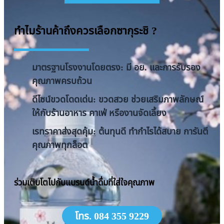
ทำไมร้านค้าถึงควรเลือกซากุระชิ ?
มาตรฐานโรงงานโดยตรง: มี อย. และการรับรอง
คุณภาพครบถ้วน
ดีไซน์ขวดโดดเด่น: ขวดสวย ช่วยเสริมภาพลักษณ์
ให้กับร้านอาหาร คาเฟ่ หรืองานจัดเลี้ยง
​เรทราคาส่งสุดคุ้ม: ต้นทุนดี ทำกำไรได้สบาย การันตี
คุณภาพทุกล็อต
​ร่วมเติบโตไปกับแบรนด์น้ำดื่มที่ใส่ใจคุณภาพ
โทร. 084 355 9229