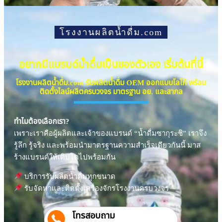
โรงงานผลิตน้ำดื่ม.com
อยากมีแบรนด์น้ำดื่มเป็นของตัวเอง เริ่มต้นที่นี่
โรงงานผลิตน้ำดื่ม.com รับผลิตน้ำดื่ม OEM ออกแบบโลโก้ พร้อม
ติดตั้งไลน์ผลิตครบวงจร มาตรฐาน อย. และสากล
ทำไมต้องเลือกเรา?
เพราะเราคือผู้ผลิตและเจ้าของแบรนด์ “น้ำดื่มซากุระชิ” เราจึง
รู้ลึก รู้จริง และพร้อมนำมาตรฐานความสำเร็จเดียวกันนี้ มาส
ร้างแบรนด์ให้เติบโตไปพร้อมกัน
บริการรับผลิตน้ำดื่มทุกขนาด
รับจัดหาและติดตั้งเครื่องจักรโรงงานครบวงจร
โทรสอบถาม