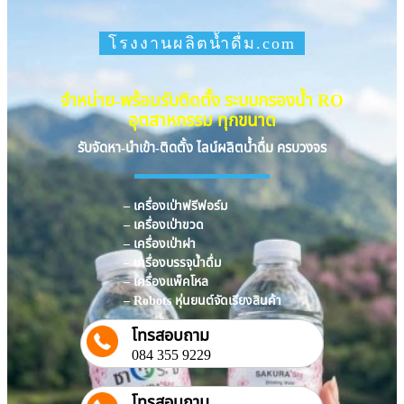
โรงงานผลิตน้ำดื่ม.com
จำหน่าย-พร้อมรับติดตั้ง ระบบกรองน้ำ RO
อุตสาหกรรม ทุกขนาด
รับจัดหา-นำเข้า-ติดตั้ง ไลน์ผลิตน้ำดื่ม ครบวงจร
– เครื่องเป่าฟรีฟอร์ม
– เครื่องเป่าขวด
– เครื่องเป่าฝา
– เครื่องบรรจุน้ำดื่ม
– เครื่องแพ็คโหล
– Robots หุ่นยนต์จัดเรียงสินค้า
โทรสอบถาม
084 355 9229
โทรสอบถาม