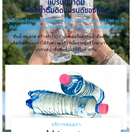
แบรนด์น้ำดื่ม
ผลิตน้ำดื่มติดแบรนด์ของคุณ
ผู้ผลิตและจำหน่ายน้ำดื่ม ขนาด 350 cc 500 cc 600 cc 1500 cc น้ำ
ถังใส 18.9 ลิตร จำหน่ายน้ำจืด ขนาดบรรทุก15000-30000ลิตร
"ดื่มน้ำสะอาด สร้างกำไร" ร่วมลงทุนในธุรกิจน้ำดื่มคุณภาพสูง
ผลิตภัณฑ์ของเราได้รับความไว้วางใจจากผู้บริโภค มาร่วมสร้าง
แบรนด์น้ำดื่มที่แข็งแกร่งไปด้วยกัน
บริการของเรา