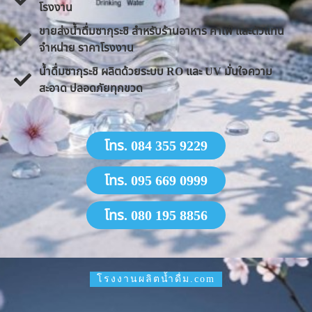
โรงงาน
ขายส่งน้ำดื่มซากุระชิ สำหรับร้านอาหาร คาเฟ่ และตัวแทน
จำหน่าย ราคาโรงงาน
น้ำดื่มซากุระชิ ผลิตด้วยระบบ RO และ UV มั่นใจความ
สะอาด ปลอดภัยทุกขวด
โทร. 084 355 9229
โทร. 095 669 0999
โทร. 080 195 8856
โรงงานผลิตน้ำดื่ม.com