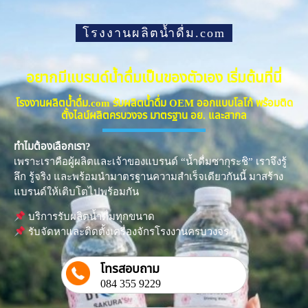
โรงงานผลิตน้ำดื่ม.com
อยากมีแบรนด์น้ำดื่มเป็นของตัวเอง เริ่มต้นที่นี่
โรงงานผลิตน้ำดื่ม.com รับผลิตน้ำดื่ม OEM ออกแบบโลโก้ พร้อมติด
ตั้งไลน์ผลิตครบวงจร มาตรฐาน อย. และสากล
ทำไมต้องเลือกเรา?
เพราะเราคือผู้ผลิตและเจ้าของแบรนด์ “น้ำดื่มซากุระชิ” เราจึงรู้
ลึก รู้จริง และพร้อมนำมาตรฐานความสำเร็จเดียวกันนี้ มาสร้าง
แบรนด์ให้เติบโตไปพร้อมกัน
บริการรับผลิตน้ำดื่มทุกขนาด
รับจัดหาและติดตั้งเครื่องจักรโรงงานครบวงจร
โทรสอบถาม
084 355 9229