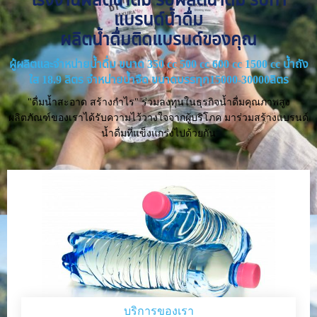
แบรนด์น้ำดื่ม
ผลิตน้ำดื่มติดแบรนด์ของคุณ
ผู้ผลิตและจำหน่ายน้ำดื่ม ขนาด 350 cc 500 cc 600 cc 1500 cc น้ำถัง
ใส 18.9 ลิตร จำหน่ายน้ำจืด ขนาดบรรทุก15000-30000ลิตร
"ดื่มน้ำสะอาด สร้างกำไร" ร่วมลงทุนในธุรกิจน้ำดื่มคุณภาพสูง
ผลิตภัณฑ์ของเราได้รับความไว้วางใจจากผู้บริโภค มาร่วมสร้างแบรนด์
น้ำดื่มที่แข็งแกร่งไปด้วยกัน
บริการของเรา