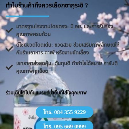
ทำไมร้านค้าถึงควรเลือกซากุระชิ ?
มาตรฐานโรงงานโดยตรง: มี อย. และการรับรอง
คุณภาพครบถ้วน
ดีไซน์ขวดโดดเด่น: ขวดสวย ช่วยเสริมภาพลักษณ์ให้
กับร้านอาหาร คาเฟ่ หรืองานจัดเลี้ยง
​เรทราคาส่งสุดคุ้ม: ต้นทุนดี ทำกำไรได้สบาย การันตี
คุณภาพทุกล็อต
​ร่วมเติบโตไปกับแบรนด์น้ำดื่มที่ใส่ใจคุณภาพ
โทร. 084 355 9229
โทร. 095 669 0999