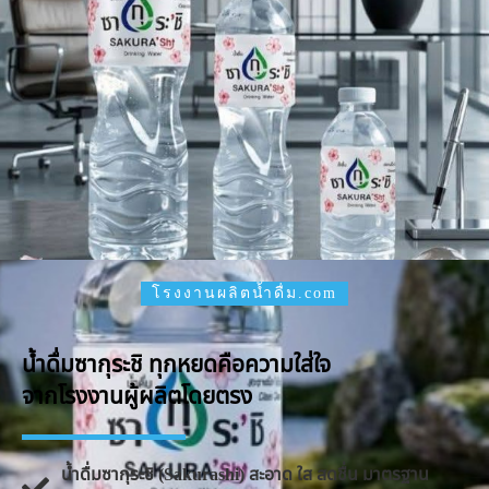
โรงงานผลิตน้ำดื่ม.com
น้ำดื่มซากุระชิ ทุกหยดคือความใส่ใจ
จากโรงงานผู้ผลิตโดยตรง
น้ำดื่มซากุระชิ (Sakurashi) สะอาด ใส สดชื่น มาตรฐาน