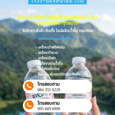
โรงงานผลิตน้ำดื่ม.com
จำหน่าย-พร้อมรับติดตั้ง ระบบกรองน้ำ RO
อุตสาหกรรม ทุกขนาด
รับจัดหา-นำเข้า-ติดตั้ง ไลน์ผลิตน้ำดื่ม ครบวงจร
– เครื่องเป่าฟรีฟอร์ม
– เครื่องเป่าขวด
– เครื่องเป่าฝา
– เครื่องบรรจุน้ำดื่ม
– เครื่องแพ็คโหล
– Robots หุ่นยนต์จัดเรียงสินค้า
โทรสอบถาม
084 355 9229
โทรสอบถาม
095 669 0999