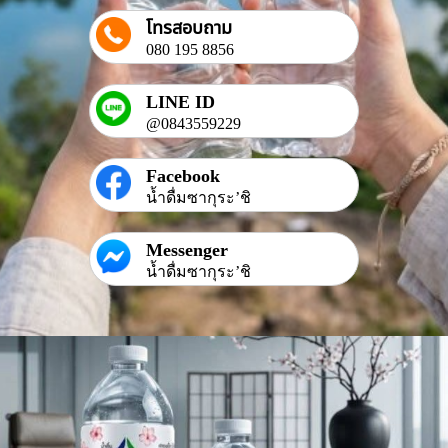
โทรสอบถาม
080 195 8856
LINE ID
@0843559229
Facebook
น้ำดื่มซากุระ’ชิ
Messenger
น้ำดื่มซากุระ’ชิ