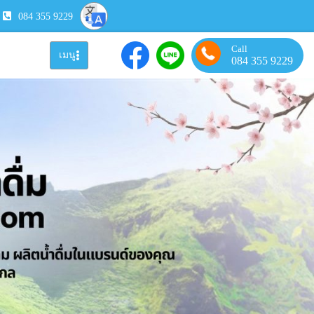
084 355 9229
Call
เมนู
084 355 9229