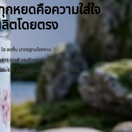
ิ ทุกหยดคือความใส่ใจ
ผลิตโดยตรง
าด ใส สดชื่น มาตรฐานโรงงาน
านอาหาร คาเฟ่ และตัวแทนจำหน่าย ราคาโรงงาน
RO และ UV มั่นใจความสะอาด ปลอดภัยทุกขวด