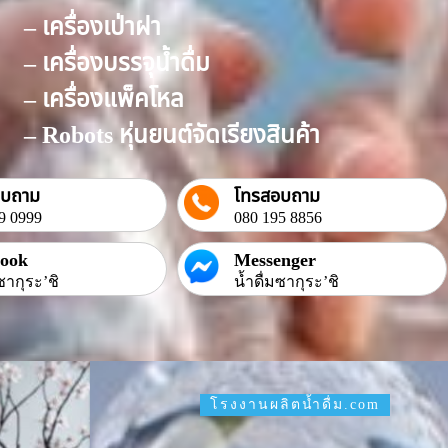
– เครื่องเป่าฝา
– เครื่องบรรจุน้ำดื่ม
– เครื่องแพ็คโหล
– Robots หุ่นยนต์จัดเรียงสินค้า
อบถาม
โทรสอบถาม
9 0999
080 195 8856
book
Messenger
ซากุระ’ชิ
น้ำดื่มซากุระ’ชิ
โรงงานผลิตน้ำดื่ม.com