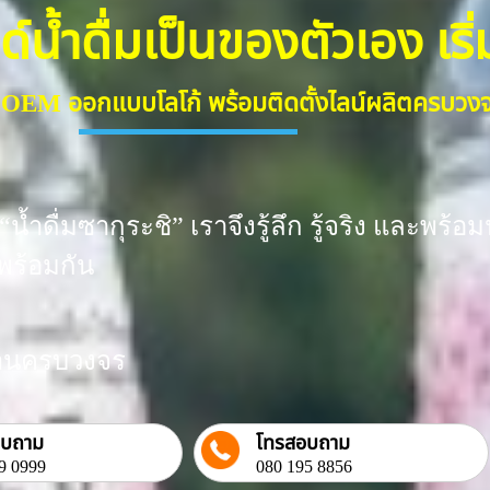
้ำดื่มเป็นของตัวเอง เริ่มต
ื่ม OEM ออกแบบโลโก้ พร้อมติดตั้งไลน์ผลิตครบว
น้ำดื่มซากุระชิ” เราจึงรู้ลึก รู้จริง และพ
พร้อมกัน
งงานครบวงจร
อบถาม
โทรสอบถาม
9 0999
080 195 8856