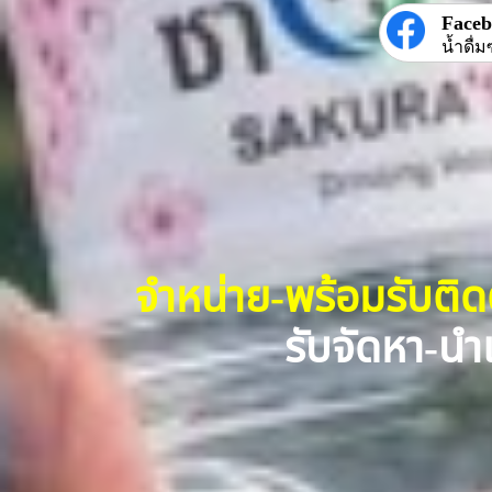
Face
น้ำดื่ม
จำหน่าย-พร้อมรับติ
รับจัดหา-นำเ