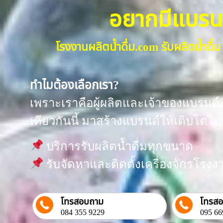
อยากมีแบรนด์น
โรงงานผลิตน้ำดื่ม.com รับผลิตน้ำด
ทำไมต้องเลือกเรา?
เพราะเราคือผู้ผลิตและเจ้าของแบรนด์ “
เดียวกันนี้ มาสร้างแบรนด์ให้เติบโตไป
บริการรับผลิตน้ำดื่มทุกขนาด
รับจัดหาและติดตั้งเครื่องจักรโร
โทรสอบถาม
โทรส
084 355 9229
095 66