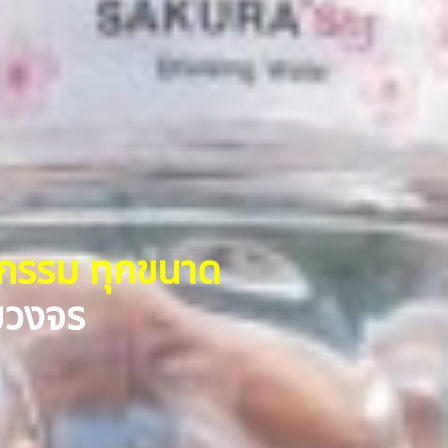
หกรรม ทุกขนาด
รบวงจร