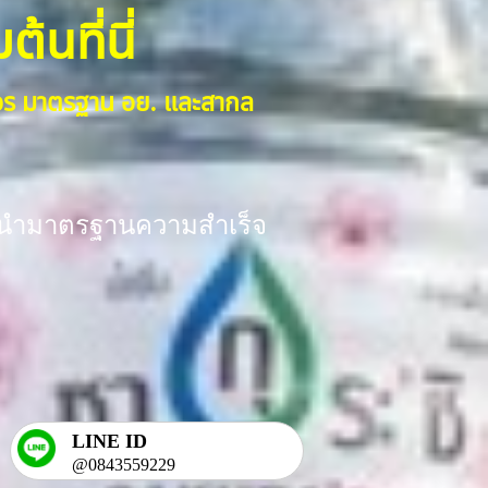
้นที่นี่
งจร มาตรฐาน อย. และสากล
ร้อมนำมาตรฐานความสำเร็จ
LINE ID
@0843559229