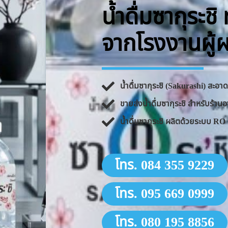
น้ำดื่มซากุระช
จากโรงงานผู้
น้ำดื่มซากุระชิ (Sakurashi) สะอ
ขายส่งน้ำดื่มซากุระชิ สำหรับร้
น้ำดื่มซากุระชิ ผลิตด้วยระบบ 
โทร. 084 355 9229
โทร. 095 669 0999
โทร. 080 195 8856