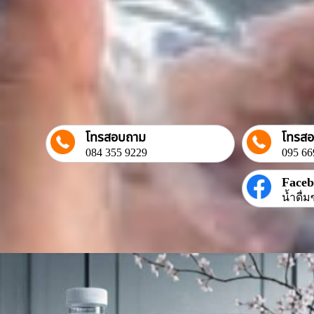
โทรสอบถาม
โทรส
084 355 9229
095 66
Face
น้ำดื่ม