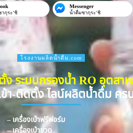
book
Messenger
ซากุระ’ชิ
น้ำดื่มซากุระ’ชิ
โรงงานผลิตน้ำดื่ม.com
ดตั้ง ระบบกรองน้ำ RO อุตสา
ข้า-ติดตั้ง ไลน์ผลิตน้ำดื่ม ค
– เครื่องเป่าฟรีฟอร์ม
– เครื่องเป่าขวด