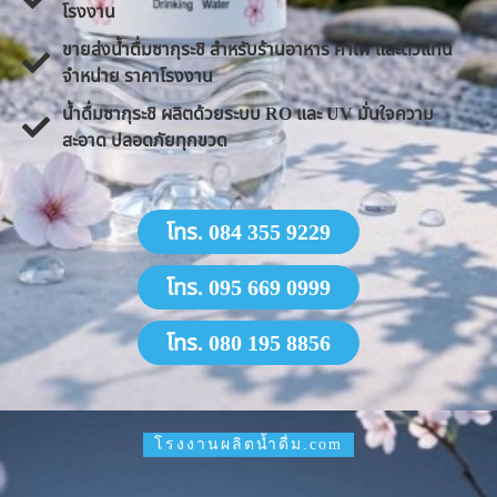
โรงงาน
ขายส่งน้ำดื่มซากุระชิ สำหรับร้านอาหาร คาเฟ่ และตัวแทน
จำหน่าย ราคาโรงงาน
น้ำดื่มซากุระชิ ผลิตด้วยระบบ RO และ UV มั่นใจความ
สะอาด ปลอดภัยทุกขวด
โทร. 084 355 9229
โทร. 095 669 0999
โทร. 080 195 8856
โรงงานผลิตน้ำดื่ม.com