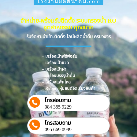
โรงงานผลิตน้ำดื่ม.com
จำหน่าย-พร้อมรับติดตั้ง ระบบกรองน้ำ RO
อุตสาหกรรม ทุกขนาด
รับจัดหา-นำเข้า-ติดตั้ง ไลน์ผลิตน้ำดื่ม ครบวงจร
– เครื่องเป่าฟรีฟอร์ม
– เครื่องเป่าขวด
– เครื่องเป่าฝา
– เครื่องบรรจุน้ำดื่ม
– เครื่องแพ็คโหล
– Robots หุ่นยนต์จัดเรียงสินค้า
โทรสอบถาม
084 355 9229
โทรสอบถาม
095 669 0999