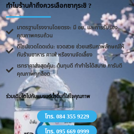
ทำไมร้านค้าถึงควรเลือกซากุระชิ ?
มาตรฐานโรงงานโดยตรง: มี อย. และการรับรอง
คุณภาพครบถ้วน
ดีไซน์ขวดโดดเด่น: ขวดสวย ช่วยเสริมภาพลักษณ์ให้
กับร้านอาหาร คาเฟ่ หรืองานจัดเลี้ยง
​เรทราคาส่งสุดคุ้ม: ต้นทุนดี ทำกำไรได้สบาย การันตี
คุณภาพทุกล็อต
​ร่วมเติบโตไปกับแบรนด์น้ำดื่มที่ใส่ใจคุณภาพ
โทร. 084 355 9229
โทร. 095 669 0999