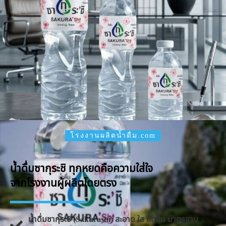
โรงงานผลิตน้ำดื่ม.com
น้ำดื่มซากุระชิ ทุกหยดคือความใส่ใจ
จากโรงงานผู้ผลิตโดยตรง
น้ำดื่มซากุระชิ (Sakurashi) สะอาด ใส สดชื่น มาตรฐาน