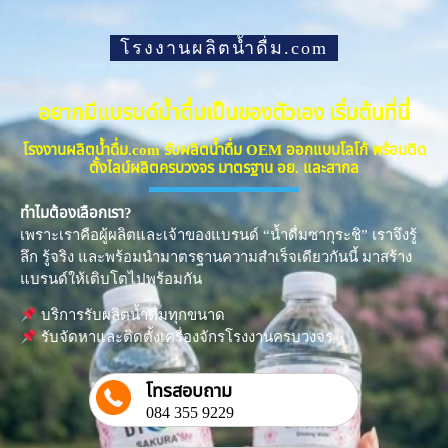
โรงงานผลิตน้ำดื่ม.com
อยากมีแบรนด์น้ำดื่มเป็นของตัวเอง เริ่มต้นที่นี่
โรงงานผลิตน้ำดื่ม.com รับผลิตน้ำดื่ม OEM ออกแบบโลโก้ พร้อมติด
ตั้งไลน์ผลิตครบวงจร มาตรฐาน อย. และสากล
ทำไมต้องเลือกเรา?
เพราะเราคือผู้ผลิตและเจ้าของแบรนด์ “น้ำดื่มซากุระชิ” เราจึงรู้
ลึก รู้จริง และพร้อมนำมาตรฐานความสำเร็จเดียวกันนี้ มาสร้าง
แบรนด์ให้เติบโตไปพร้อมกัน
บริการรับผลิตน้ำดื่มทุกขนาด
รับจัดหาและติดตั้งเครื่องจักรโรงงานครบวงจร
โทรสอบถาม
084 355 9229