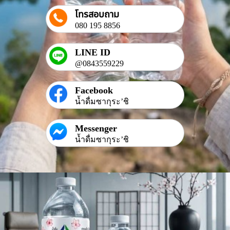
โทรสอบถาม
080 195 8856
LINE ID
@0843559229
Facebook
น้ำดื่มซากุระ’ชิ
Messenger
น้ำดื่มซากุระ’ชิ