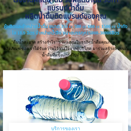
แบรนด์น้ำดื่ม
ผลิตน้ำดื่มติดแบรนด์ของคุณ
ผู้ผลิตและจำหน่ายน้ำดื่ม ขนาด 350 cc 500 cc 600 cc 1500 cc น้ำถัง
ใส 18.9 ลิตร จำหน่ายน้ำจืด ขนาดบรรทุก15000-30000ลิตร
"ดื่มน้ำสะอาด สร้างกำไร" ร่วมลงทุนในธุรกิจน้ำดื่มคุณภาพสูง
ผลิตภัณฑ์ของเราได้รับความไว้วางใจจากผู้บริโภค มาร่วมสร้างแบรนด์
น้ำดื่มที่แข็งแกร่งไปด้วยกัน
บริการของเรา