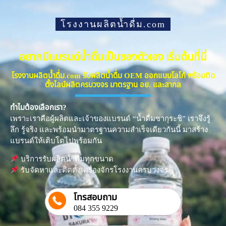
โรงงานผลิตน้ำดื่ม.com
อยากมีแบรนด์น้ำดื่มเป็นของตัวเอง เริ่มต้นที่นี่
โรงงานผลิตน้ำดื่ม.com รับผลิตน้ำดื่ม OEM ออกแบบโลโก้ พร้อมติด
ตั้งไลน์ผลิตครบวงจร มาตรฐาน อย. และสากล
ทำไมต้องเลือกเรา?
เพราะเราคือผู้ผลิตและเจ้าของแบรนด์ “น้ำดื่มซากุระชิ” เราจึงรู้
ลึก รู้จริง และพร้อมนำมาตรฐานความสำเร็จเดียวกันนี้ มาสร้าง
แบรนด์ให้เติบโตไปพร้อมกัน
บริการรับผลิตน้ำดื่มทุกขนาด
รับจัดหาและติดตั้งเครื่องจักรโรงงานครบวงจร
โทรสอบถาม
084 355 9229