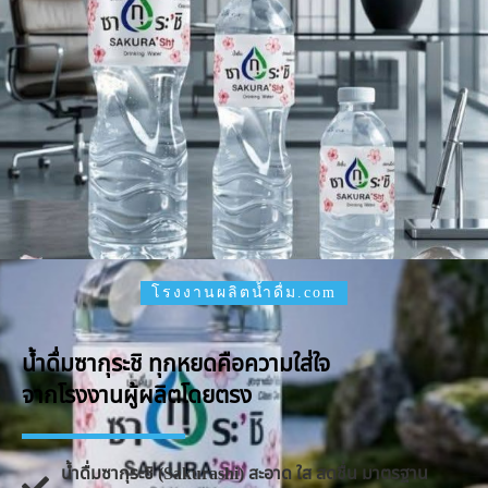
โรงงานผลิตน้ำดื่ม.com
น้ำดื่มซากุระชิ ทุกหยดคือความใส่ใจ
จากโรงงานผู้ผลิตโดยตรง
น้ำดื่มซากุระชิ (Sakurashi) สะอาด ใส สดชื่น มาตรฐาน