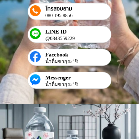
โทรสอบถาม
080 195 8856
LINE ID
@0843559229
Facebook
น้ำดื่มซากุระ’ชิ
Messenger
น้ำดื่มซากุระ’ชิ