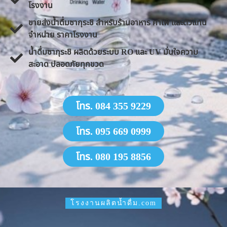
โรงงาน
ขายส่งน้ำดื่มซากุระชิ สำหรับร้านอาหาร คาเฟ่ และตัวแทน
จำหน่าย ราคาโรงงาน
น้ำดื่มซากุระชิ ผลิตด้วยระบบ RO และ UV มั่นใจความ
สะอาด ปลอดภัยทุกขวด
โทร. 084 355 9229
โทร. 095 669 0999
โทร. 080 195 8856
โรงงานผลิตน้ำดื่ม.com