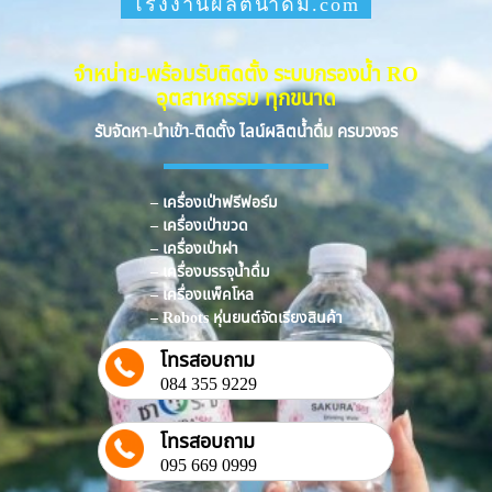
โรงงานผลิตน้ำดื่ม.com
จำหน่าย-พร้อมรับติดตั้ง ระบบกรองน้ำ RO
อุตสาหกรรม ทุกขนาด
รับจัดหา-นำเข้า-ติดตั้ง ไลน์ผลิตน้ำดื่ม ครบวงจร
– เครื่องเป่าฟรีฟอร์ม
– เครื่องเป่าขวด
– เครื่องเป่าฝา
– เครื่องบรรจุน้ำดื่ม
– เครื่องแพ็คโหล
– Robots หุ่นยนต์จัดเรียงสินค้า
โทรสอบถาม
084 355 9229
โทรสอบถาม
095 669 0999