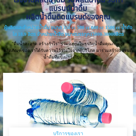
แบรนด์น้ำดื่ม
ผลิตน้ำดื่มติดแบรนด์ของคุณ
ผู้ผลิตและจำหน่ายน้ำดื่ม ขนาด 350 cc 500 cc 600 cc 1500 cc น้ำถัง
ใส 18.9 ลิตร จำหน่ายน้ำจืด ขนาดบรรทุก15000-30000ลิตร
"ดื่มน้ำสะอาด สร้างกำไร" ร่วมลงทุนในธุรกิจน้ำดื่มคุณภาพสูง
ผลิตภัณฑ์ของเราได้รับความไว้วางใจจากผู้บริโภค มาร่วมสร้างแบรนด์
น้ำดื่มที่แข็งแกร่งไปด้วยกัน
บริการของเรา