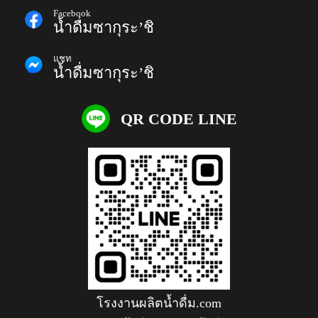
Facebook
น้ำดื่มซากุระ’ชิ
แชท
น้ำดื่มซากุระ’ชิ
QR CODE LINE
โรงงานผลิตน้ำดื่ม.com