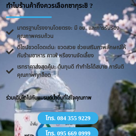
ทำไมร้านค้าถึงควรเลือกซากุระชิ ?
มาตรฐานโรงงานโดยตรง: มี อย. และการรับรอง
คุณภาพครบถ้วน
ดีไซน์ขวดโดดเด่น: ขวดสวย ช่วยเสริมภาพลักษณ์ให้
กับร้านอาหาร คาเฟ่ หรืองานจัดเลี้ยง
​เรทราคาส่งสุดคุ้ม: ต้นทุนดี ทำกำไรได้สบาย การันตี
คุณภาพทุกล็อต
​ร่วมเติบโตไปกับแบรนด์น้ำดื่มที่ใส่ใจคุณภาพ
โทร. 084 355 9229
โทร. 095 669 0999