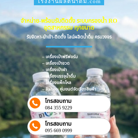
โรงงานผลิตน้ำดื่ม.com
จำหน่าย-พร้อมรับติดตั้ง ระบบกรองน้ำ RO
อุตสาหกรรม ทุกขนาด
รับจัดหา-นำเข้า-ติดตั้ง ไลน์ผลิตน้ำดื่ม ครบวงจร
– เครื่องเป่าฟรีฟอร์ม
– เครื่องเป่าขวด
– เครื่องเป่าฝา
– เครื่องบรรจุน้ำดื่ม
– เครื่องแพ็คโหล
– Robots หุ่นยนต์จัดเรียงสินค้า
โทรสอบถาม
084 355 9229
โทรสอบถาม
095 669 0999