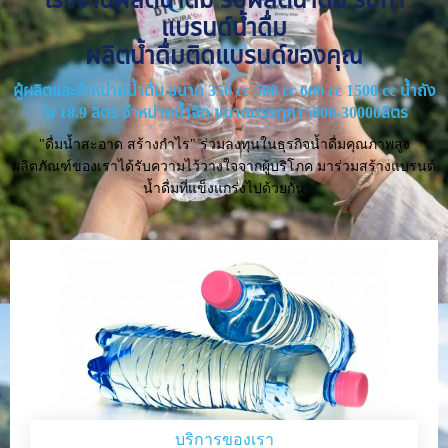
แบรนด์น้ำดื่ม
ผลิตน้ำดื่มติดแบรนด์ของคุณ
ผู้ผลิตและจำหน่ายน้ำดื่ม ขนาด 350 cc 500 cc 600 cc 1500 cc น้ำถัง
ใส 18.9 ลิตร จำหน่ายน้ำจืด ขนาดบรรทุก15000-30000ลิตร
"ดื่มน้ำสะอาด สร้างกำไร" ร่วมลงทุนในธุรกิจน้ำดื่มคุณภาพสูง
ผลิตภัณฑ์ของเราได้รับความไว้วางใจจากผู้บริโภค มาร่วมสร้างแบรนด์
น้ำดื่มที่แข็งแกร่งไปด้วยกัน
บริการของเรา