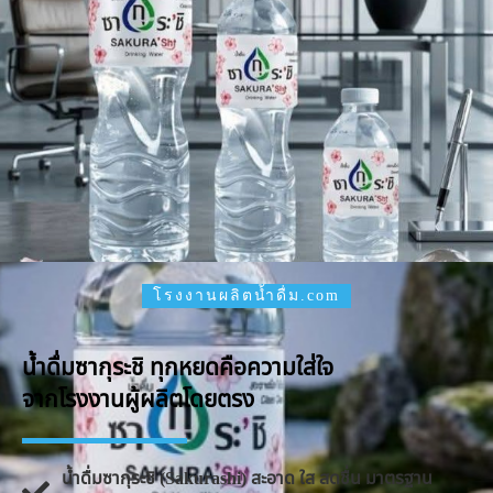
โรงงานผลิตน้ำดื่ม.com
น้ำดื่มซากุระชิ ทุกหยดคือความใส่ใจ
จากโรงงานผู้ผลิตโดยตรง
น้ำดื่มซากุระชิ (Sakurashi) สะอาด ใส สดชื่น มาตรฐาน