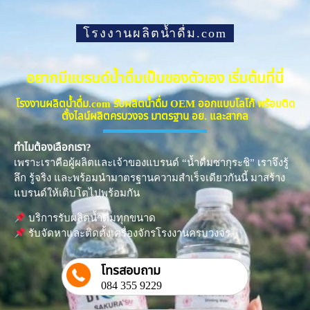
โรงงานผลิตน้ำดื่ม.com
อยากมีแบรนด์น้ำดื่มเป็นของตัวเอง เริ่มต้นที่นี่
โรงงานผลิตน้ำดื่ม.com รับผลิตน้ำดื่ม OEM ออกแบบโลโก้ พร้อมติด
ตั้งไลน์ผลิตครบวงจร มาตรฐาน อย. และสากล
ทำไมต้องเลือกเรา?
เพราะเราคือผู้ผลิตและเจ้าของแบรนด์ “น้ำดื่มซากุระชิ” เราจึงรู้
ลึก รู้จริง และพร้อมนำมาตรฐานความสำเร็จเดียวกันนี้ มาสร้าง
แบรนด์ให้เติบโตไปพร้อมกัน
บริการรับผลิตน้ำดื่มทุกขนาด
รับจัดหาและติดตั้งเครื่องจักรโรงงานครบวงจร
โทรสอบถาม
084 355 9229