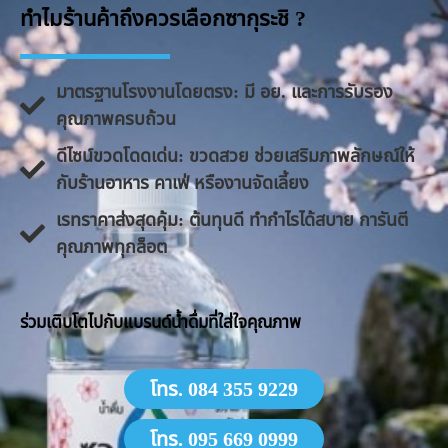
ทำไมร้านค้าถึงควรเลือกซากุระชิ ?
มาตรฐานโรงงานโดยตรง: มี อย. และการรับรอง
คุณภาพครบถ้วน
ดีไซน์ขวดโดดเด่น: ขวดสวย ช่วยเสริมภาพลักษณ์ให้
กับร้านอาหาร คาเฟ่ หรืองานจัดเลี้ยง
​เรทราคาส่งสุดคุ้ม: ต้นทุนดี ทำกำไรได้สบาย การันตี
คุณภาพทุกล็อต
​ร่วมเติบโตไปกับแบรนด์น้ำดื่มที่ใส่ใจคุณภาพ
โทร. 084 355 9229
โทร. 095 669 0999