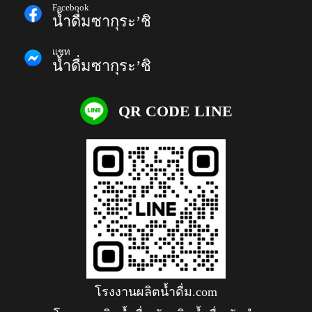
Facebook
น้ำดื่มซากุระ’ชิ
แชท
น้ำดื่มซากุระ’ชิ
QR CODE LINE
โรงงานผลิตน้ำดื่ม.com