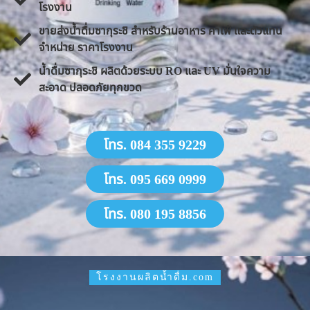
โรงงาน
ขายส่งน้ำดื่มซากุระชิ สำหรับร้านอาหาร คาเฟ่ และตัวแทน
จำหน่าย ราคาโรงงาน
น้ำดื่มซากุระชิ ผลิตด้วยระบบ RO และ UV มั่นใจความ
สะอาด ปลอดภัยทุกขวด
โทร. 084 355 9229
โทร. 095 669 0999
โทร. 080 195 8856
โรงงานผลิตน้ำดื่ม.com