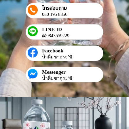
โทรสอบถาม
080 195 8856
LINE ID
@0843559229
Facebook
น้ำดื่มซากุระ’ชิ
Messenger
น้ำดื่มซากุระ’ชิ